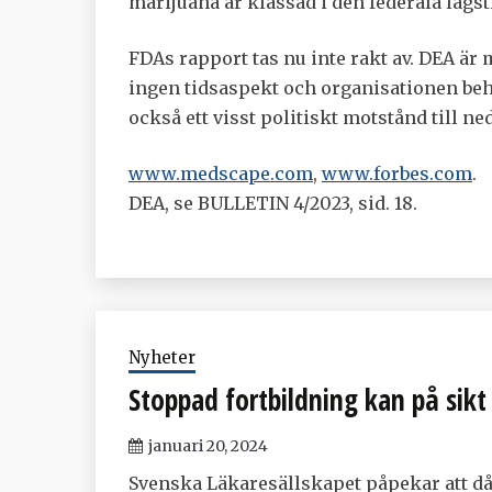
marijuana är klassad i den federala lagst
FDAs rapport tas nu inte rakt av. DEA är
ingen tidsaspekt och organisationen behö
också ett visst politiskt motstånd till n
www.medscape.com
,
www.forbes.com
.
DEA, se BULLETIN 4/2023, sid. 18.
Nyheter
Stoppad fortbildning kan på sikt 
januari 20, 2024
Svenska Läkaresällskapet påpekar att då