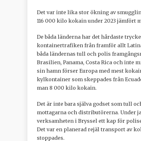
Det var inte lika stor ökning av smuggli
116 000 kilo kokain under 2023 jämfört m
De båda länderna har det hårdaste trycke
kontainertrafiken från framför allt Lati
båda ländernas tull och polis framgångs
Brasilien, Panama, Costa Rica och inte m
sin hamn förser Europa med mest kokain. 
kylkontainer som skeppades från Ecuador
man 8 000 kilo kokain.
Det är inte bara själva godset som tull oc
mottagarna och distributörerna. Under ja
verksamheten i Bryssel ett kap för polise
Det var en planerad rejäl transport av ko
stoppades.