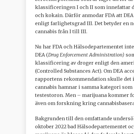
klassificeringen I och II som innefattar
och kokain. Därför anmodar FDA att DEA
enligt farlighetsgrad III. Det betyder en 
cannabis från I till III.
Nu har FDA och Hälsodepartementet inte s
DEA (
Drug Enforcement Administration
)
som
klassificering av droger enligt den ame
(Controlled Substances Act). Om DEA acc
rapportens rekommendation skulle det i
cannabis hamnar i samma kategori som 
testestoron. Men – marijuana kommer for
även om forskning kring cannabisbasera
Bakgrunden till den omfattande undersök
oktober 2022 bad Hälsodepartementet oc