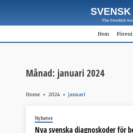
Skip
SVENSK
to
content
The Swedish Soci
Hem
Fören
Månad:
januari 2024
Home
2024
januari
Nyheter
Nya svenska diagnoskoder för be