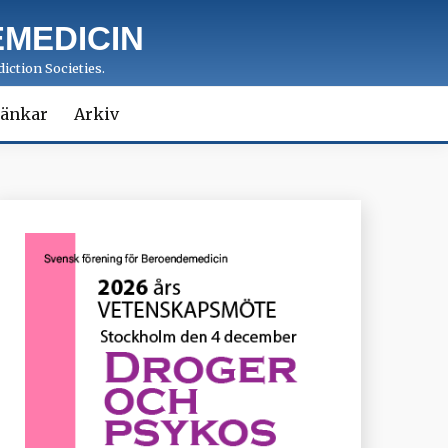
MEDICIN
iction Societies.
änkar
Arkiv