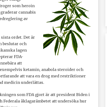
 droger som heroin
 graderar cannabis
nedreglering av
ista ordet. Det är
 beslutar och
rikanska lagen
epterar FDA-
nnebära att
exempelvis ketamin, anabola steroider och
tfarande att vara en drog med restriktioner
d medicin underlättas.
ningen som FDA gjort är att president Biden i
h Federala åklagarämbetet att undersöka hur