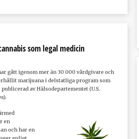
cannabis som legal medicin
har gått igenom mer än 30 000 vårdgivare och
erhållit marijuana i delstatliga program som
r publicerad av Hälsodepartementet (U.S.
s).
därmed
r en
san och har en
oger enligt