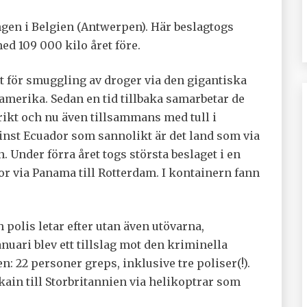
ngen i Belgien (Antwerpen). Här beslagtogs
ed 109 000 kilo året före.
t för smuggling av droger via den gigantiska
namerika. Sedan en tid tillbaka samarbetar de
rikt och nu även tillsammans med tull i
inst Ecuador som sannolikt är det land som via
Under förra året togs största beslaget i en
 via Panama till Rotterdam. I kontainern fann
h polis letar efter utan även utövarna,
nuari blev ett tillslag mot den kriminella
n: 22 personer greps, inklusive tre poliser(!).
kain till Storbritannien via helikoptrar som