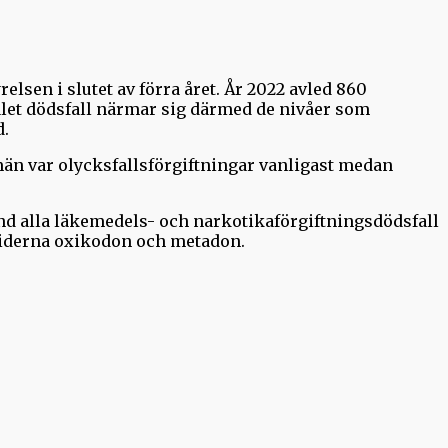
elsen i slutet av förra året. År 2022 avled 860
let dödsfall närmar sig därmed de nivåer som
d.
män var olycksfallsförgiftningar vanligast medan
d alla läkemedels- och narkotikaförgiftningsdödsfall
oiderna oxikodon och metadon.