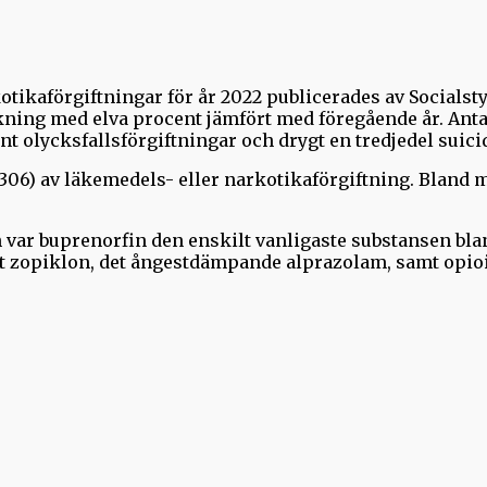
otikaförgiftningar för år 2022 publicerades av Socialstyr
ning med elva procent jämfört med föregående år. Anta
nt olycksfallsförgiftningar och drygt en tredjedel suici
306) av läkemedels- eller narkotikaförgiftning. Bland 
ar buprenorfin den enskilt vanligaste substansen blan
et zopiklon, det ångestdämpande alprazolam, samt opi