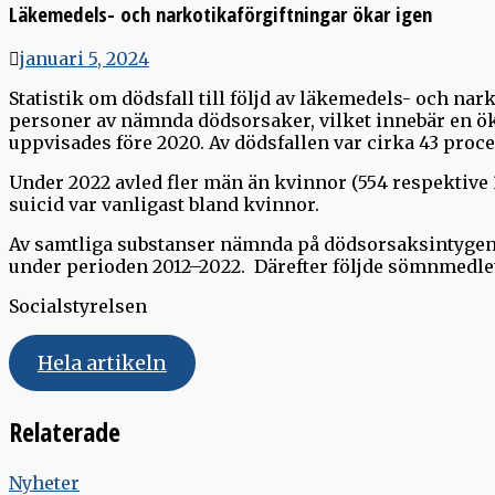
Läkemedels- och narkotikaförgiftningar ökar igen
januari 5, 2024
Statistik om dödsfall till följd av läkemedels- och nark
personer av nämnda dödsorsaker, vilket innebär en ök
uppvisades före 2020. Av dödsfallen var cirka 43 proce
Under 2022 avled fler män än kvinnor (554 respektive 
suicid var vanligast bland kvinnor.
Av samtliga substanser nämnda på dödsorsaksintygen v
under perioden 2012–2022. Därefter följde sömnmedl
Socialstyrelsen
Hela artikeln
Relaterade
Nyheter