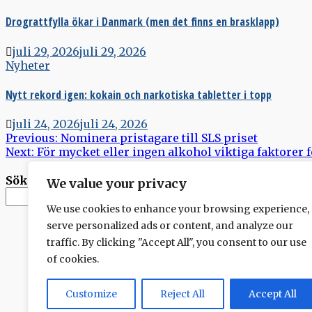
Drograttfylla ökar i Danmark (men det finns en brasklapp)
juli 29, 2026
juli 29, 2026
Nyheter
Nytt rekord igen: kokain och narkotiska tabletter i topp
juli 24, 2026
juli 24, 2026
Inläggsnavigering
Previous:
Nominera pristagare till SLS priset
Next:
För mycket eller ingen alkohol viktiga faktorer
Sök
We value your privacy
Sök
We use cookies to enhance your browsing experience,
serve personalized ads or content, and analyze our
traffic. By clicking "Accept All", you consent to our use
of cookies.
Customize
Reject All
Accept All