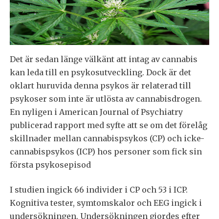
Det är sedan länge välkänt att intag av cannabis
kan leda till en psykosutveckling. Dock är det
oklart huruvida denna psykos är relaterad till
psykoser som inte är utlösta av cannabisdrogen.
En nyligen i American Journal of Psychiatry
publicerad rapport med syfte att se om det förelåg
skillnader mellan cannabispsykos (CP) och icke-
cannabispsykos (ICP) hos personer som fick sin
första psykosepisod
I studien ingick 66 individer i CP och 53 i ICP.
Kognitiva tester, symtomskalor och EEG ingick i
undersökningen. Undersökningen gjordes efter