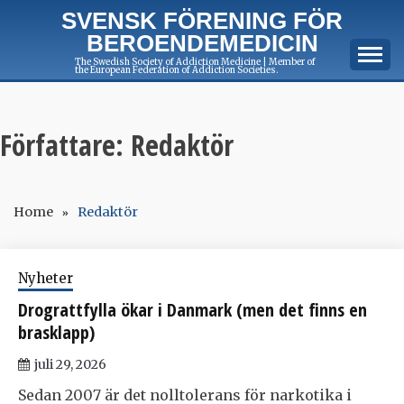
Skip
SVENSK FÖRENING FÖR
to
BEROENDEMEDICIN
content
The Swedish Society of Addiction Medicine | Member of
the European Federation of Addiction Societies.
Författare:
Redaktör
Home
Redaktör
Nyheter
Drograttfylla ökar i Danmark (men det finns en
brasklapp)
juli 29, 2026
Sedan 2007 är det nolltolerans för narkotika i