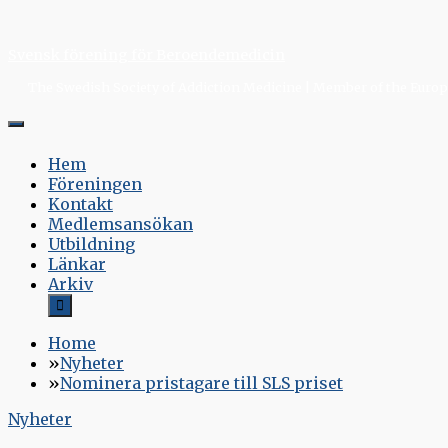
Skip
to
Svensk förening för Beroendemedicin
content
The Swedish Society of Addiction Medicine | Member of the Europe
Hem
Föreningen
Kontakt
Medlemsansökan
Utbildning
Länkar
Arkiv
Home
Nyheter
Nominera pristagare till SLS priset
Nyheter