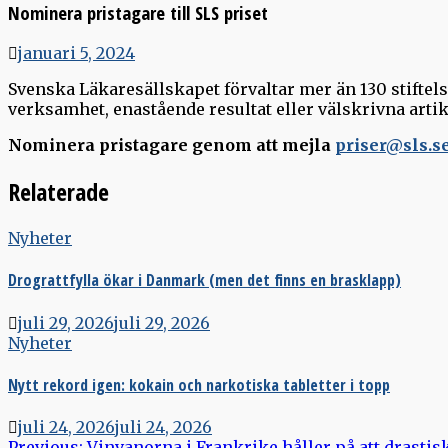
Nominera pristagare till SLS priset
januari 5, 2024
Svenska Läkaresällskapet förvaltar mer än 130 stifte
verksamhet, enastående resultat eller välskrivna artik
Nominera pristagare genom att mejla
priser@sls.s
Relaterade
Nyheter
Drograttfylla ökar i Danmark (men det finns en brasklapp)
juli 29, 2026
juli 29, 2026
Nyheter
Nytt rekord igen: kokain och narkotiska tabletter i topp
juli 24, 2026
juli 24, 2026
Previous:
Vinvanorna i Frankrike håller på att drastis