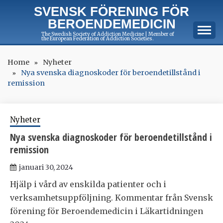
Skip
SVENSK FÖRENING FÖR
to
BEROENDEMEDICIN
content
The Swedish Society of Addiction Medicine | Member of
the European Federation of Addiction Societies.
Home
Nyheter
Nya svenska diagnoskoder för beroendetillstånd i
remission
Nyheter
Nya svenska diagnoskoder för beroendetillstånd i
remission
januari 30, 2024
Hjälp i vård av enskilda patienter och i
verksamhetsuppföljning. Kommentar från Svensk
förening för Beroendemedicin i Läkartidningen