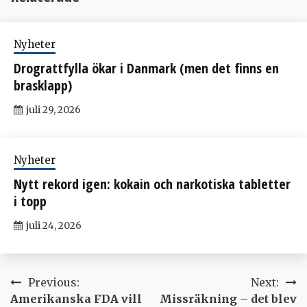
Nyheter
Drograttfylla ökar i Danmark (men det finns en
brasklapp)
juli 29, 2026
Nyheter
Nytt rekord igen: kokain och narkotiska tabletter
i topp
juli 24, 2026
Inläggsnavigering
Previous:
Next:
Amerikanska FDA vill
Missräkning – det blev