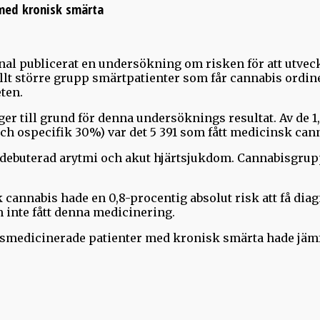
 med kronisk smärta
al publicerat en undersökning om risken för att utvec
llt större grupp smärtpatienter som får cannabis ordin
ten.
gger till grund för denna undersöknings resultat. Av de
ch ospecifik 30%) var det 5 391 som fått medicinsk can
debuterad arytmi och akut hjärtsjukdom. Cannabisgrup
 cannabis hade en 0,8-procentig absolut risk att få dia
inte fått denna medicinering.
ismedicinerade patienter med kronisk smärta hade jäm