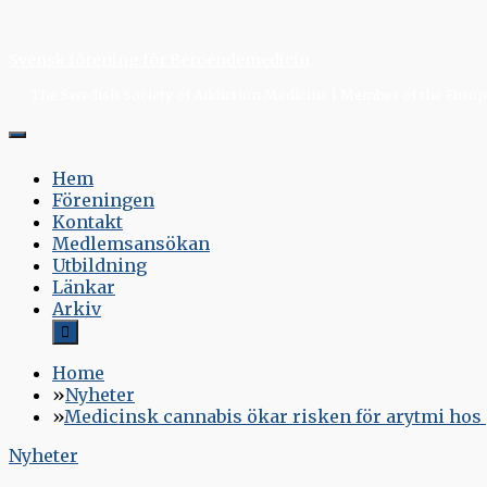
Skip
to
Svensk förening för Beroendemedicin
content
The Swedish Society of Addiction Medicine | Member of the Europe
Hem
Föreningen
Kontakt
Medlemsansökan
Utbildning
Länkar
Arkiv
Home
Nyheter
Medicinsk cannabis ökar risken för arytmi hos
Nyheter