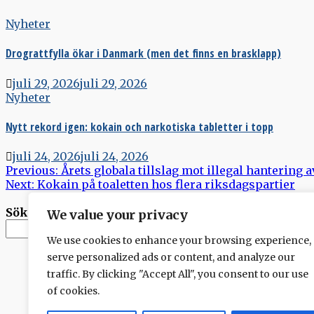
Nyheter
Drograttfylla ökar i Danmark (men det finns en brasklapp)
juli 29, 2026
juli 29, 2026
Nyheter
Nytt rekord igen: kokain och narkotiska tabletter i topp
juli 24, 2026
juli 24, 2026
Inläggsnavigering
Previous:
Årets globala tillslag mot illegal hantering 
Next:
Kokain på toaletten hos flera riksdagspartier
Sök
We value your privacy
Sök
We use cookies to enhance your browsing experience,
serve personalized ads or content, and analyze our
traffic. By clicking "Accept All", you consent to our use
of cookies.