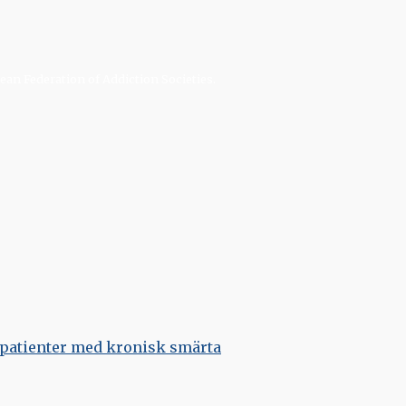
an Federation of Addiction Societies.
 patienter med kronisk smärta