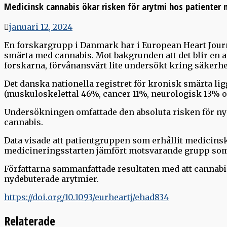
Medicinsk cannabis ökar risken för arytmi hos patienter
januari 12, 2024
En forskargrupp i Danmark har i European Heart Journ
smärta med cannabis. Mot bakgrunden att det blir en a
forskarna, förvånansvärt lite undersökt kring säkerhe
Det danska nationella registret för kronisk smärta li
(muskuloskelettal 46%, cancer 11%, neurologisk 13% o
Undersökningen omfattade den absoluta risken för ny
cannabis.
Data visade att patientgruppen som erhållit medicinsk
medicineringsstarten jämfört motsvarande grupp som 
Författarna sammanfattade resultaten med att cannab
nydebuterade arytmier.
https://doi.org/10.1093/eurheartj/ehad834
Relaterade