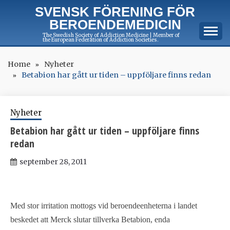
Skip
SVENSK FÖRENING FÖR
to
BEROENDEMEDICIN
content
The Swedish Society of Addiction Medicine | Member of
the European Federation of Addiction Societies.
Home
Nyheter
Betabion har gått ur tiden – uppföljare finns redan
Nyheter
Betabion har gått ur tiden – uppföljare finns
redan
september 28, 2011
Med stor irritation mottogs vid beroendeenheterna i landet
beskedet att Merck slutar tillverka Betabion, enda