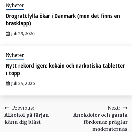
Nyheter
Drograttfylla ökar i Danmark (men det finns en
brasklapp)
juli 29, 2026
Nyheter
Nytt rekord igen: kokain och narkotiska tabletter
i topp
juli 24, 2026
Inläggsnavigering
Previous:
Next:
Alkohol på färjan –
Anekdoter och gamla
känn dig blåst
fördomar präglar
moderaternas