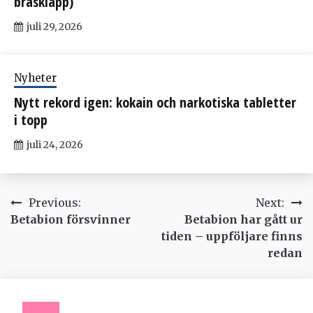
brasklapp)
juli 29, 2026
Nyheter
Nytt rekord igen: kokain och narkotiska tabletter
i topp
juli 24, 2026
Inläggsnavigering
Previous:
Next:
Betabion försvinner
Betabion har gått ur
tiden – uppföljare finns
redan