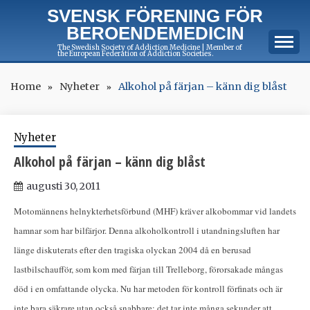
Skip
SVENSK FÖRENING FÖR
to
BEROENDEMEDICIN
content
The Swedish Society of Addiction Medicine | Member of
the European Federation of Addiction Societies.
Home
Nyheter
Alkohol på färjan – känn dig blåst
Nyheter
Alkohol på färjan – känn dig blåst
augusti 30, 2011
Motomännens helnykterhetsförbund (MHF) kräver alkobommar vid landets
hamnar som har bilfärjor. Denna alkoholkontroll i utandningsluften har
länge diskuterats efter den tragiska olyckan 2004 då en berusad
lastbilschaufför, som kom med färjan till Trelleborg, förorsakade mångas
död i en omfattande olycka. Nu har metoden för kontroll förfinats och är
inte bara säkrare utan också snabbare; det tar inte många sekunder att