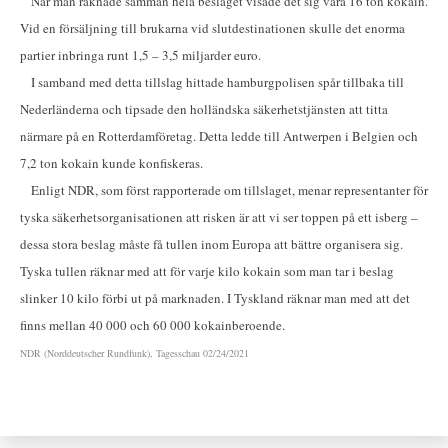
När man räknade samman hela beslaget visade det sig vara 16 ton kokain.
Vid en försäljning till brukarna vid slutdestinationen skulle det enorma
partier inbringa runt 1,5 – 3,5 miljarder euro.
I samband med detta tillslag hittade hamburgpolisen spår tillbaka till
Nederländerna och tipsade den holländska säkerhetstjänsten att titta
närmare på en Rotterdamföretag. Detta ledde till Antwerpen i Belgien och
7,2 ton kokain kunde konfiskeras.
Enligt NDR, som först rapporterade om tillslaget, menar representanter för
tyska säkerhetsorganisationen att risken är att vi ser toppen på ett isberg –
dessa stora beslag måste få tullen inom Europa att bättre organisera sig.
Tyska tullen räknar med att för varje kilo kokain som man tar i beslag
slinker 10 kilo förbi ut på marknaden. I Tyskland räknar man med att det
finns mellan 40 000 och 60 000 kokainberoende.
NDR (Norddeutscher Rundfunk), Tagesschau 02/24/2021