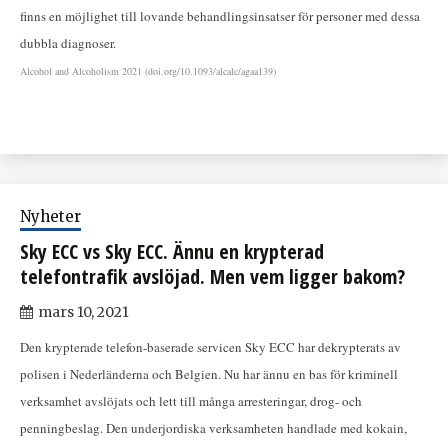
finns en möjlighet till lovande behandlingsinsatser för personer med dessa
dubbla diagnoser.
Alcohol and Alcoholism 2021 (doi.org/10.1093/alcalc/agaa139)
Nyheter
Sky ECC vs Sky ECC. Ännu en krypterad
telefontrafik avslöjad. Men vem ligger bakom?
mars 10, 2021
Den krypterade telefon-baserade servicen Sky ECC har dekrypterats av
polisen i Nederländerna och Belgien. Nu har ännu en bas för kriminell
verksamhet avslöjats och lett till många arresteringar, drog- och
penningbeslag. Den underjordiska verksamheten handlade med kokain,