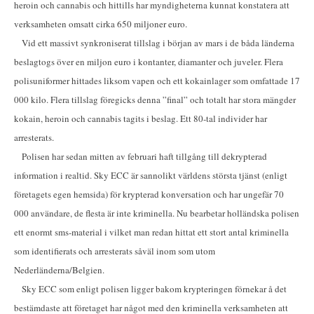
heroin och cannabis och hittills har myndigheterna kunnat konstatera att
verksamheten omsatt cirka 650 miljoner euro.
Vid ett massivt synkroniserat tillslag i början av mars i de båda länderna
beslagtogs över en miljon euro i kontanter, diamanter och juveler. Flera
polisuniformer hittades liksom vapen och ett kokainlager som omfattade 17
000 kilo. Flera tillslag föregicks denna ”final” och totalt har stora mängder
kokain, heroin och cannabis tagits i beslag. Ett 80-tal individer har
arresterats.
Polisen har sedan mitten av februari haft tillgång till dekrypterad
information i realtid. Sky ECC är sannolikt världens största tjänst (enligt
företagets egen hemsida) för krypterad konversation och har ungefär 70
000 användare, de flesta är inte kriminella. Nu bearbetar holländska polisen
ett enormt sms-material i vilket man redan hittat ett stort antal kriminella
som identifierats och arresterats såväl inom som utom
Nederländerna/Belgien.
Sky ECC som enligt polisen ligger bakom krypteringen förnekar å det
bestämdaste att företaget har något med den kriminella verksamheten att