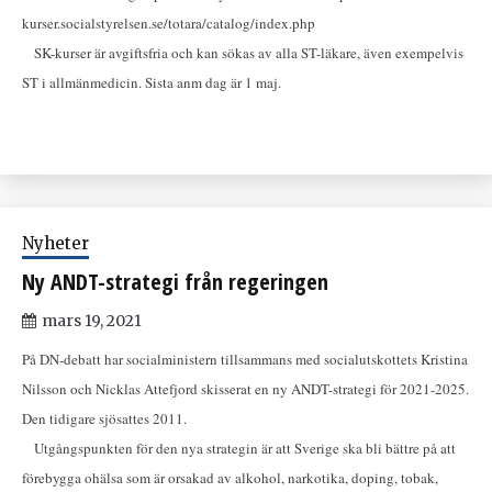
kurser.socialstyrelsen.se/totara/catalog/index.php
SK-kurser är avgiftsfria och kan sökas av alla ST-läkare, även exempelvis
ST i allmänmedicin. Sista anm dag är 1 maj.
Nyheter
Ny ANDT-strategi från regeringen
mars 19, 2021
På DN-debatt har socialministern tillsammans med socialutskottets Kristina
Nilsson och Nicklas Attefjord skisserat en ny ANDT-strategi för 2021-2025.
Den tidigare sjösattes 2011.
Utgångspunkten för den nya strategin är att Sverige ska bli bättre på att
förebygga ohälsa som är orsakad av alkohol, narkotika, doping, tobak,