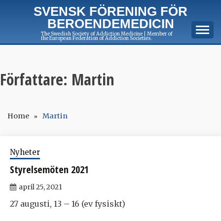
Skip
SVENSK FÖRENING FÖR
to
BEROENDEMEDICIN
content
The Swedish Society of Addiction Medicine | Member of
the European Federation of Addiction Societies.
Författare:
Martin
Home
Martin
Nyheter
Styrelsemöten 2021
april 25, 2021
27 augusti, 13 – 16 (ev fysiskt)