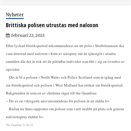
Nyheter
Brittiska polisen utrustas med naloxon
februari 22, 2021
Efter lyckad försöksperiod rekommenderas nu att polis i Storbritannien ska
vara utrustad med naloxon i form av nässpray när de tjänstgör i utsatta
områden där det är risk att de påträffar individer som fått i sig en överdos av
opioider.
Det är bl a polisen i North Wales och Police Scotland som är igång med
sin försöksperiod och polisen i West Midland har utökat sin försöksperiod.
Bakgrunden är som en av cheferna säger till the Guardian:
− Ett av en viktigaste ansvarsområdena för polisen är att rädda liv.
Redan nu finns rapporter om poliser som varit snabbt på plats och genom
naloxonspray räddat liv.
The Guardian 21-02-22