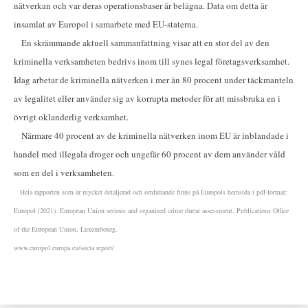
nätverkan och var deras operationsbaser är belägna. Data om detta är
insamlat av Europol i samarbete med EU-staterna.
En skrämmande aktuell sammanfattning visar att en stor del av den
kriminella verksamheten bedrivs inom till synes legal företagsverksamhet.
Idag arbetar de kriminella nätverken i mer än 80 procent under täckmanteln
av legalitet eller använder sig av korrupta metoder för att missbruka en i
övrigt oklanderlig verksamhet.
Närmare 40 procent av de kriminella nätverken inom EU är inblandade i
handel med illegala droger och ungefär 60 procent av dem använder våld
som en del i verksamheten.
Hela rapporten som är mycket detaljerad och omfattande finns på Europols hemsida i pdf-format:
Europol (2021). European Union serious and organised crime threat assessment. Publications Office
of the European Union, Luxembourg.
www.europol.europa.eu/socta report/