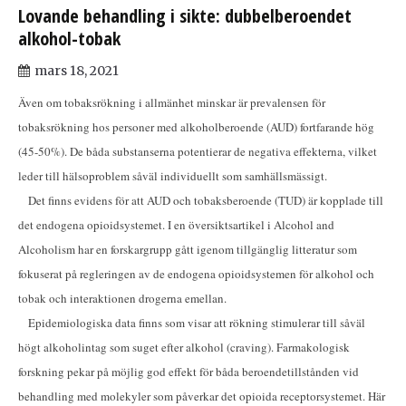
Lovande behandling i sikte: dubbelberoendet
alkohol-tobak
mars 18, 2021
Även om tobaksrökning i allmänhet minskar är prevalensen för
tobaksrökning hos personer med alkoholberoende (AUD) fortfarande hög
(45-50%). De båda substanserna potentierar de negativa effekterna, vilket
leder till hälsoproblem såväl individuellt som samhällsmässigt.
Det finns evidens för att AUD och tobaksberoende (TUD) är kopplade till
det endogena opioidsystemet. I en översiktsartikel i Alcohol and
Alcoholism har en forskargrupp gått igenom tillgänglig litteratur som
fokuserat på regleringen av de endogena opioidsystemen för alkohol och
tobak och interaktionen drogerna emellan.
Epidemiologiska data finns som visar att rökning stimulerar till såväl
högt alkoholintag som suget efter alkohol (craving). Farmakologisk
forskning pekar på möjlig god effekt för båda beroendetillstånden vid
behandling med molekyler som påverkar det opioida receptorsystemet. Här