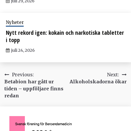
juli 29, 2026
Nyheter
Nytt rekord igen: kokain och narkotiska tabletter
i topp
juli 24, 2026
Inläggsnavigering
Previous:
Next:
Betabion har gått ur
Alkoholskadorna ökar
tiden – uppföljare finns
redan