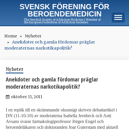
Skip
SVENSK FÖRENING FÖR
to
BEROENDEMEDICIN
content
The Swedish Society of Addiction Medicine | Member of
the European Federation of Addiction Societies.
Home
Nyheter
Anekdoter och gamla fördomar präglar
moderaternas narkotikapolitik?
Nyheter
Anekdoter och gamla fördomar präglar
moderaternas narkotikapolitik?
oktober 11, 2011
I en replik till en skrämmande okunnigt skriven debattartikel i
DN (11-10-10) av moderaterna Isabella Jernbeck och Anti
Avsans svarar farmakologiprofessor Jörgen Engel och
beroendeläkaren och doktoranden Joar Guterstam med aktuell