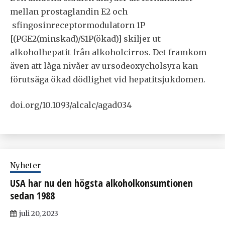
mellan prostaglandin E2 och
sfingosinreceptormodulatorn 1P
[(PGE2(minskad)/S1P(ökad)] skiljer ut
alkoholhepatit från alkoholcirros. Det framkom
även att låga nivåer av ursodeoxycholsyra kan
förutsäga ökad dödlighet vid hepatitsjukdomen.
doi.org/10.1093/alcalc/agad034
Nyheter
USA har nu den högsta alkoholkonsumtionen
sedan 1988
juli 20, 2023