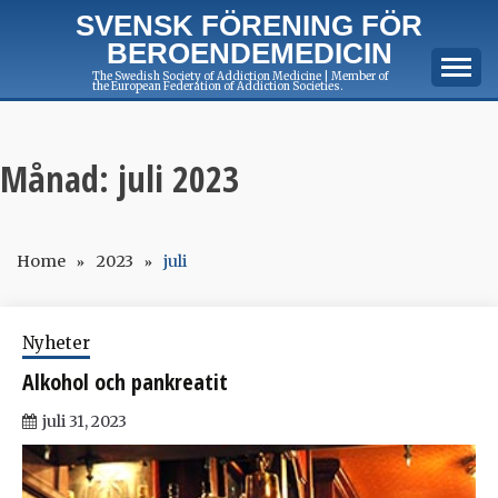
Skip
SVENSK FÖRENING FÖR
to
BEROENDEMEDICIN
content
The Swedish Society of Addiction Medicine | Member of
the European Federation of Addiction Societies.
Månad:
juli 2023
Home
2023
juli
Nyheter
Alkohol och pankreatit
juli 31, 2023