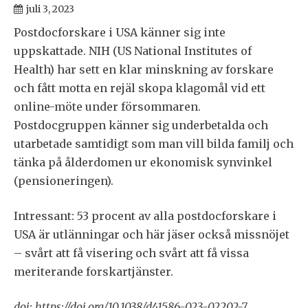
juli 3, 2023
Postdocforskare i USA känner sig inte
uppskattade. NIH (US National Institutes of
Health) har sett en klar minskning av forskare
och fått motta en rejäl skopa klagomål vid ett
online-möte under försommaren.
Postdocgruppen känner sig underbetalda och
utarbetade samtidigt som man vill bilda familj och
tänka på ålderdomen ur ekonomisk synvinkel
(pensioneringen).
Intressant: 53 procent av alla postdocforskare i
USA är utlänningar och här jäser också missnöjet
– svårt att få visering och svårt att få vissa
meriterande forskartjänster.
doi: https://doi.org/10.1038/d41586-023-02202-7