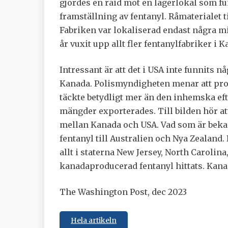
gjordes en raid mot en lagerlokal som fu
framställning av fentanyl. Råmaterialet t
Fabriken var lokaliserad endast några mi
år vuxit upp allt fler fentanylfabriker i K
Intressant är att det i USA inte funnits 
Kanada. Polismyndigheten menar att pro
täckte betydligt mer än den inhemska eft
mängder exporterades. Till bilden hör at
mellan Kanada och USA. Vad som är bekant
fentanyl till Australien och Nya Zealand.
allt i staterna New Jersey, North Caroli
kanadaproducerad fentanyl hittats. Kanada
The Washington Post, dec 2023
Hela artikeln