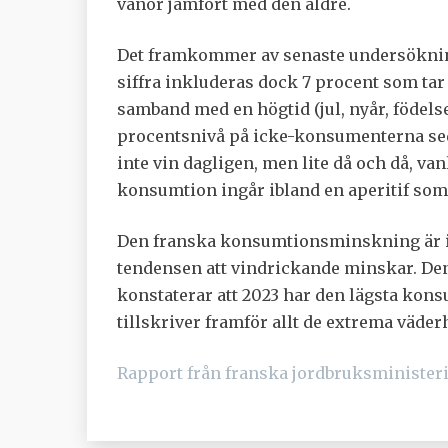
vanor jämfört med den äldre.
Det framkommer av senaste undersökninge
siffra inkluderas dock 7 procent som tar e
samband med en högtid (jul, nyår, födels
procentsnivå på icke-konsumenterna sed
inte vin dagligen, men lite då och då, v
konsumtion ingår ibland en aperitif som be
Den franska konsumtionsminskning är in
tendensen att vindrickande minskar. De
konstaterar att 2023 har den lägsta kon
tillskriver framför allt de extrema väde
Rapport från franska jordbruksministeri