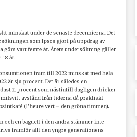
skt minskat under de senaste decennierna. Det
dersökningen som Ipsos gjort på uppdrag av
görs vart femte år. Årets undersökning gäller
 18 år.
onsumtionen fram till 2022 minskat med hela
22 är sju procent. Det är således en
ast 11 procent som nästintill dagligen dricker
å milsvitt avstånd från tiderna då praktiskt
absintkafé (l’heure vert – den gröna timmen).
den och en baguett i den andra stämmer inte
krivs framför allt den yngre generationens