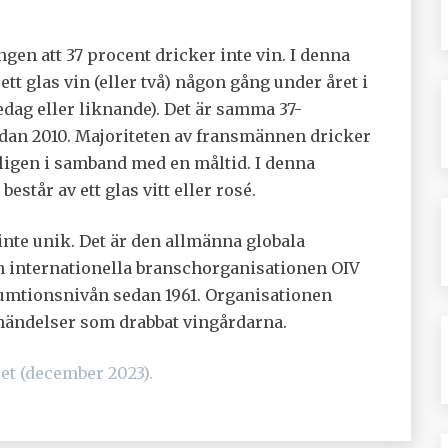
n att 37 procent dricker inte vin. I denna
tt glas vin (eller två) någon gång under året i
edag eller liknande). Det är samma 37-
an 2010. Majoriteten av fransmännen dricker
anligen i samband med en måltid. I denna
står av ett glas vitt eller rosé.
te unik. Det är den allmänna globala
n internationella branschorganisationen OIV
sumtionsnivån sedan 1961. Organisationen
rhändelser som drabbat vingårdarna.
et (december 2023).