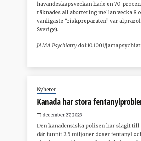
havandeskapsveckan hade en 70-procenti
räknades all abortering mellan vecka 8 o
vanligaste ”riskpreparaten” var alprazol
Sverige).
JAMA Psychiatry
doi:10.1001/jamapsychiat
Nyheter
Kanada har stora fentanylprobl
december 27, 2023
Den kanadensiska polisen har slagit til
där funnit 2,5 miljoner doser fentanyl o