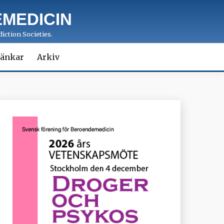
MEDICIN
iction Societies.
änkar
Arkiv