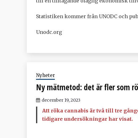
till en tilltagande olaglig ekonomisk ti
Statistiken kommer från UNODC och publ
Unodc.org
Nyheter
Ny mätmetod: det är fler som rö
december 19, 2023
Att röka cannabis är två till tre gå
tidigare undersökningar har visat.