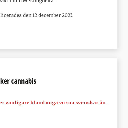
llväxt inom Mekongdeltat.
icerades den 12 december 2023.
ker cannabis
nger vanligare bland unga vuxna svenskar än