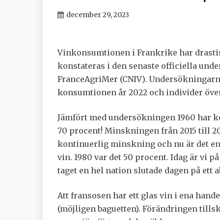
december 29, 2023
Vinkonsumtionen i Frankrike har drasti
konstateras i den senaste officiella un
FranceAgriMer (CNIV). Undersökningarna 
konsumtionen år 2022 och individer över
Jämfört med undersökningen 1960 har k
70 procent! Minskningen från 2015 till 20
kontinuerlig minskning och nu är det end
vin. 1980 var det 50 procent. Idag är vi p
taget en hel nation slutade dagen på ett 
Att fransosen har ett glas vin i ena han
(möjligen baguetten). Förändringen tills