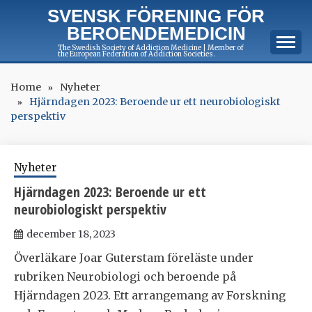
Skip
SVENSK FÖRENING FÖR
to
BEROENDEMEDICIN
content
The Swedish Society of Addiction Medicine | Member of
the European Federation of Addiction Societies.
Home
Nyheter
Hjärndagen 2023: Beroende ur ett neurobiologiskt
perspektiv
Nyheter
Hjärndagen 2023: Beroende ur ett
neurobiologiskt perspektiv
december 18, 2023
Överläkare Joar Guterstam föreläste under
rubriken Neurobiologi och beroende på
Hjärndagen 2023. Ett arrangemang av Forskning