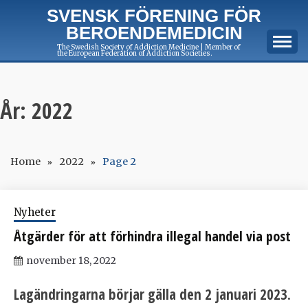
Skip
SVENSK FÖRENING FÖR
to
BEROENDEMEDICIN
content
The Swedish Society of Addiction Medicine | Member of
the European Federation of Addiction Societies.
År:
2022
Home
2022
Page 2
Nyheter
Åtgärder för att förhindra illegal handel via post
november 18, 2022
Lagändringarna börjar gälla den 2 januari 2023.