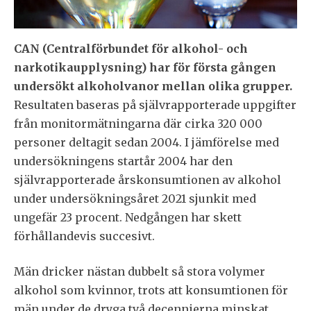
CAN (Centralförbundet för alkohol- och
narkotikaupplysning)
har för första gången
undersökt alkoholvanor mellan olika grupper.
Resultaten baseras på självrapporterade uppgifter
från monitormätningarna där cirka 320 000
personer deltagit sedan 2004. I jämförelse med
undersökningens startår 2004 har den
självrapporterade årskonsumtionen av alkohol
under undersökningsåret 2021 sjunkit med
ungefär 23 procent. Nedgången har skett
förhållandevis succesivt.
Män dricker nästan dubbelt så stora volymer
alkohol som kvinnor, trots att konsumtionen för
män under de dryga två decennierna minskat.