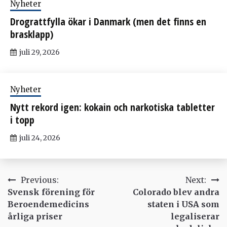
Nyheter
Drograttfylla ökar i Danmark (men det finns en
brasklapp)
juli 29, 2026
Nyheter
Nytt rekord igen: kokain och narkotiska tabletter
i topp
juli 24, 2026
Inläggsnavigering
Previous:
Next:
Svensk förening för
Colorado blev andra
Beroendemedicins
staten i USA som
årliga priser
legaliserar