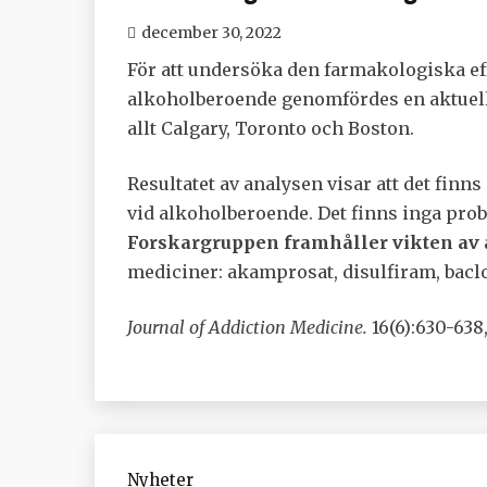
december 30, 2022
För att undersöka den farmakologiska e
alkoholberoende genomfördes en aktuell
allt Calgary, Toronto och Boston.
Resultatet av analysen visar att det finn
vid alkoholberoende. Det finns inga pro
Forskargruppen framhåller vikten av 
mediciner: akamprosat, disulfiram, baclof
Journal of Addiction Medicine.
16(6):630-63
Nyheter