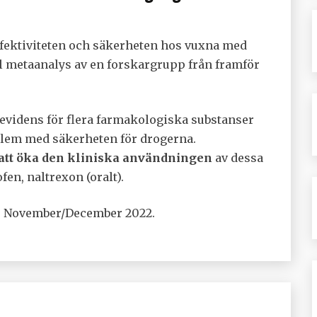
ffektiviteten och säkerheten hos vuxna med
 metaanalys av en forskargrupp från framför
s evidens för flera farmakologiska substanser
blem med säkerheten för drogerna.
att öka den kliniska användningen
av dessa
en, naltrexon (oralt).
8, November/December 2022.