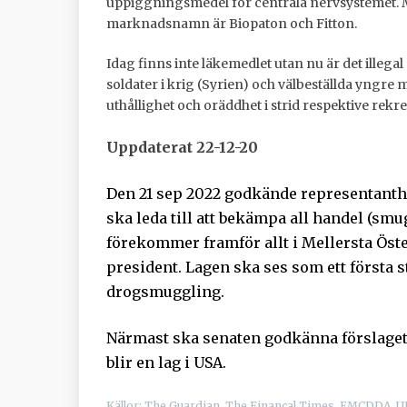
uppiggningsmedel för centrala nervsystemet. 
marknadsnamn är Biopaton och Fitton.
Idag finns inte läkemedlet utan nu är det ille
soldater i krig (Syrien) och välbeställda yngre 
uthållighet och oräddhet i strid respektive rekr
Uppdaterat 22-12-20
Den 21 sep 2022 godkände representanthu
ska leda till att bekämpa all handel (sm
förekommer framför allt i Mellersta Öste
president. Lagen ska ses som ett första s
drogsmuggling.
Närmast ska senaten godkänna förslaget o
blir en lag i USA.
Källor: The Guardian, The Financal Times, EMCDDA,