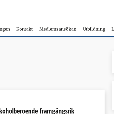
 FÖRENING FÖR BEROENDE
ety of Addiction Medicine | Member of the European Federation of Add
ingen
Kontakt
Medlemsansökan
Utbildning
L
lkoholberoende framgångsrik