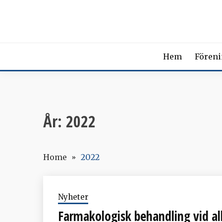
Skip
SVENSK
to
content
The Swedish Soci
Hem
Fören
År:
2022
Home
2022
Nyheter
Farmakologisk behandling vid a