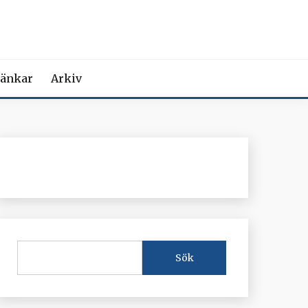
MEDICIN
iction Societies.
änkar
Arkiv
Sök