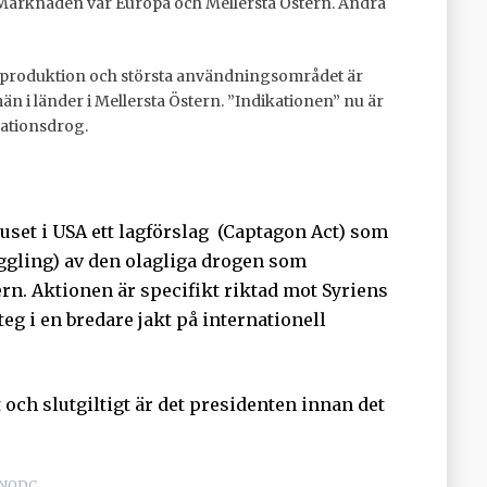
Marknaden var Europa och Mellersta Östern. Andra
gal produktion och största användningsområdet är
män i länder i Mellersta Östern. ”Indikationen” nu är
eationsdrog.
set i USA ett lagförslag (Captagon Act) som
uggling) av den olagliga drogen som
rn. Aktionen är specifikt riktad mot Syriens
teg i en bredare jakt på internationell
ch slutgiltigt är det presidenten innan det
 UNODC