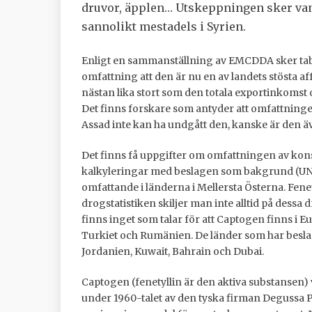
druvor, äpplen… Utskeppningen sker van
sannolikt mestadels i Syrien.
Enligt en sammanställning av EMCDDA sker tabl
omfattning att den är nu en av landets stösta
nästan lika stort som den totala exportinkomst
Det finns forskare som antyder att omfattninge
Assad inte kan ha undgått den, kanske är den ä
Det finns få uppgifter om omfattningen av ko
kalkyleringar med beslagen som bakgrund (UNOD
omfattande i länderna i Mellersta Österna. Fenet
drogstatistiken skiljer man inte alltid på des
finns inget som talar för att Captogen finns i Eu
Turkiet och Rumänien. De länder som har beslag
Jordanien, Kuwait, Bahrain och Dubai.
Captogen (fenetyllin är den aktiva substansen)
under 1960-talet av den tyska firman Degussa 