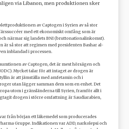
ligen via Libanon, men produktionen sker
ettproduktionen av Captogen i Syrien av så stor
 affärssuccéer med ett ekonomiskt omfång som är
 och närmar sig landets BNI (bruttonationalinkomst).
n är så stor att regimen med presidenten Bashar al-
ven inblandad i processen.
nsumtionen av Captogen, det är mest hörsägen och
C). Mycket talar för att intaget av drogen är
yllin är att jämställa med amfetamin och i
sa droger utan lägger samman dem som en enhet. Det
ropa utom i gränsländerna till Syrien, framför allt i
tagit drogen i större omfattning är Saudiarabien,
 var från början ett läkemedel som producerades
Pharma Gruppe. Indikationen var ADD, narkolepsi och