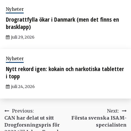
Nyheter
Drograttfylla ökar i Danmark (men det finns en
brasklapp)
juli 29, 2026
Nyheter
Nytt rekord igen: kokain och narkotiska tabletter
i topp
juli 24, 2026
Inläggsnavigering
Previous:
Next:
CAN har delat ut sitt
Första svenska ISAM-
Drogforsningspris för
specialisten