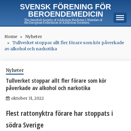
Skip
SVENSK FÖRENING FÖR
to
BEROENDEMEDICIN
content
The Swedish Society of Addiction Medicine | Member of
the European Federation of Addiction Societies.
Home
Nyheter
Tullverket stoppar allt fler förare som kör påverkade
av alkohol och narkotika
Nyheter
Tullverket stoppar allt fler förare som kör
påverkade av alkohol och narkotika
oktober 31, 2022
Flest rattonyktra förare har stoppats i
södra Sverige