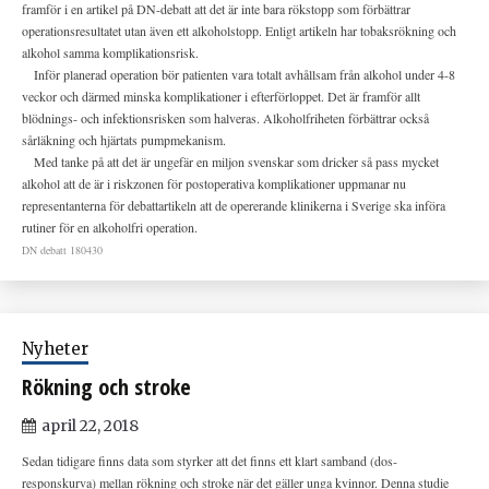
framför i en artikel på DN-debatt att det är inte bara rökstopp som förbättrar
operationsresultatet utan även ett alkoholstopp. Enligt artikeln har tobaksrökning och
alkohol samma komplikationsrisk.
Inför planerad operation bör patienten vara totalt avhållsam från alkohol under 4-8
veckor och därmed minska komplikationer i efterförloppet. Det är framför allt
blödnings- och infektionsrisken som halveras. Alkoholfriheten förbättrar också
sårläkning och hjärtats pumpmekanism.
Med tanke på att det är ungefär en miljon svenskar som dricker så pass mycket
alkohol att de är i riskzonen för postoperativa komplikationer uppmanar nu
representanterna för debattartikeln att de opererande klinikerna i Sverige ska införa
rutiner för en alkoholfri operation.
DN debatt 180430
Nyheter
Rökning och stroke
april 22, 2018
Sedan tidigare finns data som styrker att det finns ett klart samband (dos-
responskurva) mellan rökning och stroke när det gäller unga kvinnor. Denna studie