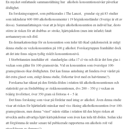
En mycket omfattande sammanställning hur
alkohols konsumtionsnivåer påverkar
dödlighet.
En forskningsrapport, som publicerades i The Lancet,
grundar sig på 83 studier
som inkluderar 600 000 alkoholkonsumenter i 19 höginkomstländer (Sverige är ett av
dessa). Sammanfattningen visar att ju högre alkoholkonsumtion en individ har, desto
större är risken för att drabbas av stroke, hjärtsjukdom (men inte infarkt) fatalt
aortaaneurysm och död.
En demarkationslinje för en konsumtion som leder till ökad sjukdomsrisk är enligt
denna studie en veckokonsumtion på 100 g alkohol. Forskargruppen framhåller dock
att det inte finns någon tydlig riskfri konsumtionsnivå.
I Storbritannien innehåller ett
standardglas cirka 17 cl vin och då är det fem glas i
veckan som gäller för 100-gramsnivån. Vid en konsumtion som överstiger 100-
gramsgränsen ökar dödligheten. Det kan finnas anledning att fundera över värdet på
det extra glaset som, enligt denna studie, förkortar livet med en halvtimme(?).
Forskarna har räknat på den förtida döden i relation till alkoholkonsumtionen och
statistiskt ger en fördubbling av riskkonsumtionen, dvs 200 – 350 g i veckan en
tvåårig livsförlust, över 350 gram så förloras 4 – 5 år.
Det finns forskning som visar på fördelar med intag av alkohol. Även denna studie
visar att risken för hjärtinfarkt minskar med viss ökning alkoholkonsumtion över 100-
gramsgränsen, men denna ”vinst” måste ställas i relation till den högre risken att
utveckla andra allvarliga hjärt-kärlsjukdomar som även kan leda till döden. Sedan icke
att förglömma de under senare tid publicerade rapporterna om alkohols roll vid
utvecklingen av demens(!).