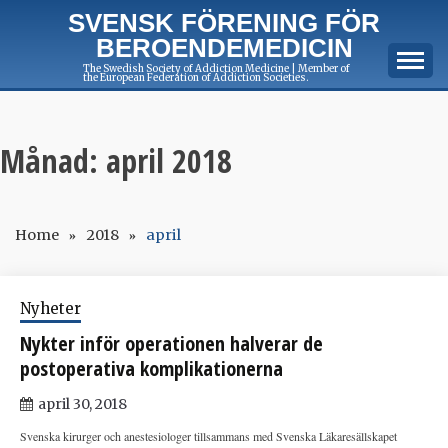
Skip
SVENSK FÖRENING FÖR
to
BEROENDEMEDICIN
content
The Swedish Society of Addiction Medicine | Member of
the European Federation of Addiction Societies.
Månad:
april 2018
Home
2018
april
Nyheter
Nykter inför operationen halverar de
postoperativa komplikationerna
april 30, 2018
Svenska kirurger och anestesiologer tillsammans med Svenska Läkaresällskapet