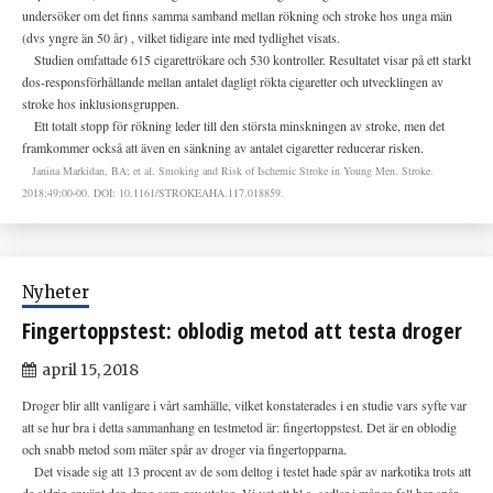
undersöker om det finns samma samband mellan rökning och stroke hos unga män
(dvs yngre än 50 år) , vilket tidigare inte med tydlighet visats.
Studien omfattade 615 cigarettrökare och 530 kontroller. Resultatet visar på ett starkt
dos-responsförhållande mellan antalet dagligt rökta cigaretter och utvecklingen av
stroke hos inklusionsgruppen.
Ett totalt stopp för rökning leder till den största minskningen av stroke, men det
framkommer också att även en sänkning av antalet cigaretter reducerar risken.
Janina Markidan, BA; et al. Smoking and Risk of Ischemic Stroke in Young Men. Stroke.
2018;49:00-00. DOI: 10.1161/STROKEAHA.117.018859.
Nyheter
Fingertoppstest: oblodig metod att testa droger
april 15, 2018
Droger blir allt vanligare i vårt samhälle, vilket konstaterades i en studie vars syfte var
att se hur bra i detta sammanhang en testmetod är: fingertoppstest. Det är en oblodig
och snabb metod som mäter spår av droger via fingertopparna.
Det visade sig att 13 procent av de som deltog i testet hade spår av narkotika trots att