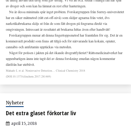
de aldrig använt den drog som gav utslag. Vi vet att bl.a. sedlar i många fall har spår
av droger och som kan ha lämnat en rest efter hanteringen.
Nu är dessa minimala spår inget problem. Forskargruppen från Surrey-universitetet
har en säker mätmetod (rätt cut-off-nivå) som skiljer agnarna från vetet, dvs
narkotikabrukarna skiljs ut från de som fått drogen på fingrarna direkt via
omgivningen. Intressant är resultatet att brukarna hittas även efter handtvätt!
Forskargruppen menar att denna fingertoppsmetod har framtiden för sig. Det är en
kommersiell produkt som finns att tillgå och för närvarande kan kokain, opiater,
cannabis och amfetamin upptäckas via metoden.
Något för polisen i jakten på det ökande drograttfylleriet? Rättsmedicinalverket har
uppenbarligen ännu inte tagit del av denna forskning emedan någon kommentar
därifrån har uteblivit.
Mahado I, et al. Noninvasive Detection… Clinical Chemistry 2018
(DOI:10.1373/clinchem.2017.281469)
Nyheter
Det extra glaset förkortar liv
april 15, 2018