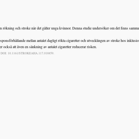
lan rökning och stroke när det gäller unga kvinnor. Denna studie undersöker om det finns samma
esponsförhållande mellan antalet dagligt rökta cigaretter och utvecklingen av stroke hos inklus
 också att även en sänkning av antalet cigaretter reducerar risken.
-00. DOI: 10.1161/STROKEAHA.117.018859.