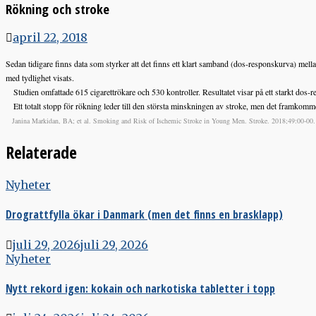
Rökning och stroke
april 22, 2018
Sedan tidigare finns data som styrker att det finns ett klart samband (dos-responskurva) mel
med tydlighet visats.
Studien omfattade 615 cigarettrökare och 530 kontroller. Resultatet visar på ett starkt dos-r
Ett totalt stopp för rökning leder till den största minskningen av stroke, men det framkommer
Janina Markidan, BA; et al. Smoking and Risk of Ischemic Stroke in Young Men. Stroke. 2018;49:00
Relaterade
Nyheter
Drograttfylla ökar i Danmark (men det finns en brasklapp)
juli 29, 2026
juli 29, 2026
Nyheter
Nytt rekord igen: kokain och narkotiska tabletter i topp