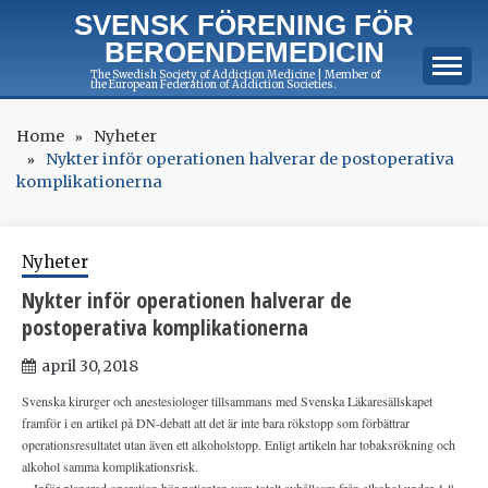
Skip
SVENSK FÖRENING FÖR
to
BEROENDEMEDICIN
content
The Swedish Society of Addiction Medicine | Member of
the European Federation of Addiction Societies.
Home
Nyheter
Nykter inför operationen halverar de postoperativa
komplikationerna
Nyheter
Nykter inför operationen halverar de
postoperativa komplikationerna
april 30, 2018
Svenska kirurger och anestesiologer tillsammans med Svenska Läkaresällskapet
framför i en artikel på DN-debatt att det är inte bara rökstopp som förbättrar
operationsresultatet utan även ett alkoholstopp. Enligt artikeln har tobaksrökning och
alkohol samma komplikationsrisk.