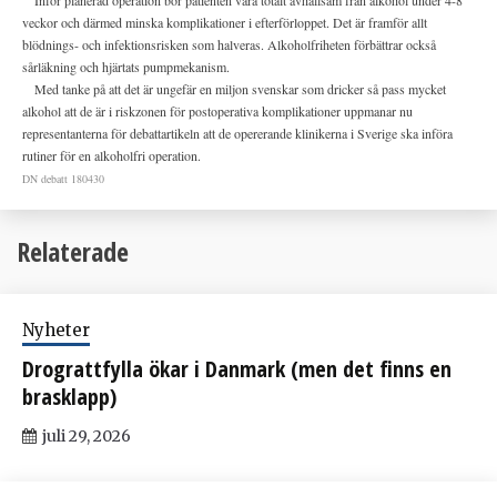
Inför planerad operation bör patienten vara totalt avhållsam från alkohol under 4-8
veckor och därmed minska komplikationer i efterförloppet. Det är framför allt
blödnings- och infektionsrisken som halveras. Alkoholfriheten förbättrar också
sårläkning och hjärtats pumpmekanism.
Med tanke på att det är ungefär en miljon svenskar som dricker så pass mycket
alkohol att de är i riskzonen för postoperativa komplikationer uppmanar nu
representanterna för debattartikeln att de opererande klinikerna i Sverige ska införa
rutiner för en alkoholfri operation.
DN debatt 180430
Relaterade
Nyheter
Drograttfylla ökar i Danmark (men det finns en
brasklapp)
juli 29, 2026