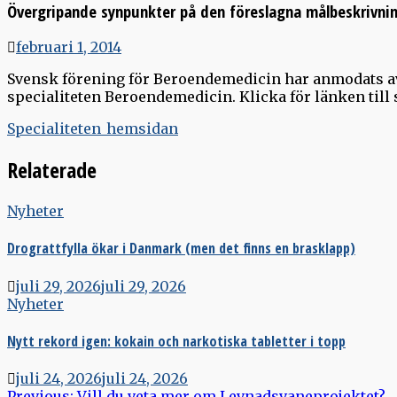
Övergripande synpunkter på den föreslagna målbeskrivnin
februari 1, 2014
Svensk förening för Beroendemedicin har anmodats a
specialiteten Beroendemedicin. Klicka för länken till
Specialiteten_hemsidan
Relaterade
Nyheter
Drograttfylla ökar i Danmark (men det finns en brasklapp)
juli 29, 2026
juli 29, 2026
Nyheter
Nytt rekord igen: kokain och narkotiska tabletter i topp
juli 24, 2026
juli 24, 2026
Previous:
Vill du veta mer om Levnadsvaneprojektet?