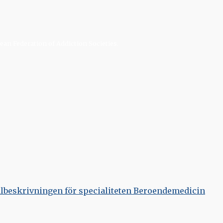
an Federation of Addiction Societies.
lbeskrivningen för specialiteten Beroendemedicin