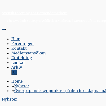
Skip
to
Svensk förening för Beroendemedicin
content
The Swedish Society of Addiction Medicine | Member of the Europe
Hem
Föreningen
Kontakt
Medlemsansökan
Utbildning
Länkar
Arkiv
Home
Nyheter
Övergripande synpunkter på den föreslagna må
Nyheter