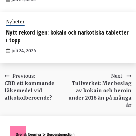
Nyheter
Nytt rekord igen: kokain och narkotiska tabletter
i topp
juli 24, 2026
Inläggsnavigering
Previous:
Next:
CBD ett kommande
Tullverket: Mer beslag
läkemedel vid
av kokain och heroin
alkoholberoende?
under 2018 än på många
år