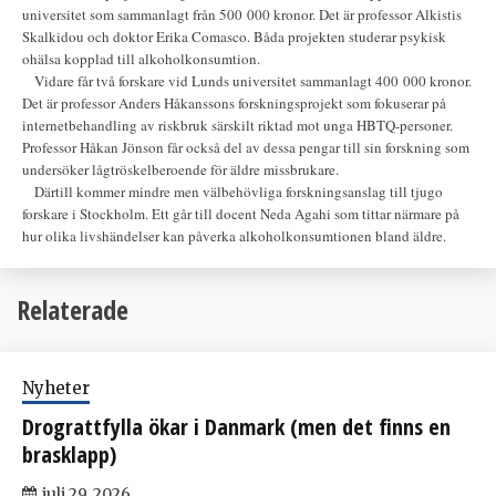
universitet som sammanlagt från 500 000 kronor. Det är professor Alkistis
Skalkidou och doktor Erika Comasco. Båda projekten studerar psykisk
ohälsa kopplad till alkoholkonsumtion.
Vidare får två forskare vid Lunds universitet sammanlagt 400 000 kronor.
Det är professor Anders Håkanssons forskningsprojekt som fokuserar på
internetbehandling av riskbruk särskilt riktad mot unga HBTQ-personer.
Professor Håkan Jönson får också del av dessa pengar till sin forskning som
undersöker lågtröskelberoende för äldre missbrukare.
Därtill kommer mindre men välbehövliga forskningsanslag till tjugo
forskare i Stockholm. Ett går till docent Neda Agahi som tittar närmare på
hur olika livshändelser kan påverka alkoholkonsumtionen bland äldre.
Relaterade
Nyheter
Drograttfylla ökar i Danmark (men det finns en
brasklapp)
juli 29, 2026