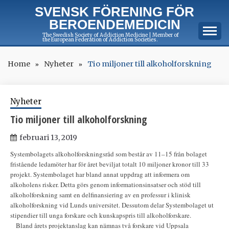
Skip
SVENSK FÖRENING FÖR
to
BEROENDEMEDICIN
content
The Swedish Society of Addiction Medicine | Member of
the European Federation of Addiction Societies.
Home
Nyheter
Tio miljoner till alkoholforskning
Nyheter
Tio miljoner till alkoholforskning
februari 13, 2019
Systembolagets alkoholforskningsråd som består av 11–15 från bolaget
fristående ledamöter har för året beviljat totalt 10 miljoner kronor till 33
projekt. Systembolaget har bland annat uppdrag att informera om
alkoholens risker. Detta görs genom informationsinsatser och stöd till
alkoholforskning samt en delfinansiering av en professur i klinisk
alkoholforskning vid Lunds universitet. Dessutom delar Systembolaget ut
stipendier till unga forskare och kunskapspris till alkoholforskare.
Bland årets projektanslag kan nämnas två forskare vid Uppsala