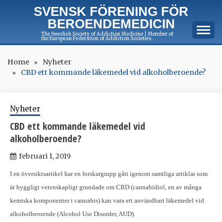
Skip
SVENSK FÖRENING FÖR
to
BEROENDEMEDICIN
content
The Swedish Society of Addiction Medicine | Member of
the European Federation of Addiction Societies.
Home
Nyheter
CBD ett kommande läkemedel vid alkoholberoende?
Nyheter
CBD ett kommande läkemedel vid
alkoholberoende?
februari 1, 2019
I en översiktsartikel har en forskargrupp gått igenom samtliga artiklar som
är hyggligt vetenskapligt grundade om CBD (cannabidiol, en av många
kemiska komponenter i cannabis) kan vara ett användbart läkemedel vid
alkoholberoende (Alcohol Use Disorder, AUD).