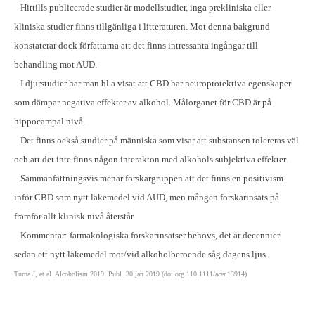
Hittills publicerade studier är modellstudier, inga prekliniska eller
kliniska studier finns tillgänliga i litteraturen. Mot denna bakgrund
konstaterar dock författarna att det finns intressanta ingångar till
behandling mot AUD.
I djurstudier har man bl a visat att CBD har neuroprotektiva egenskaper
som dämpar negativa effekter av alkohol. Målorganet för CBD är på
hippocampal nivå.
Det finns också studier på människa som visar att substansen tolereras väl
och att det inte finns någon interakton med alkohols subjektiva effekter.
Sammanfattningsvis menar forskargruppen att det finns en positivism
inför CBD som nytt läkemedel vid AUD, men mången forskarinsats på
framför allt klinisk nivå återstår.
Kommentar: farmakologiska forskarinsatser behövs, det är decennier
sedan ett nytt läkemedel mot/vid alkoholberoende såg dagens ljus.
Turna J, et al. Alcoholism 2019. Publ. 30 jan 2019 (doi.org 110.1111/acer.13914)