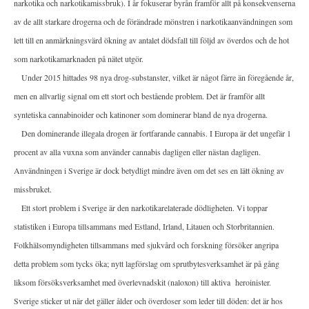
narkotika och narkotikamissbruk). I år fokuserar byrån framför allt på konsekvenserna
av de allt starkare drogerna och de förändrade mönstren i narkotikaanvändningen som
lett till en anmärkningsvärd ökning av antalet dödsfall till följd av överdos och de hot
som narkotikamarknaden på nätet utgör.
Under 2015 hittades 98 nya drog-substanster, vilket är något färre än föregående år,
men en allvarlig signal om ett stort och bestående problem. Det är framför allt
syntetiska cannabinoider och katinoner som dominerar bland de nya drogerna.
Den dominerande illegala drogen är fortfarande cannabis. I Europa är det ungefär 1
procent av alla vuxna som använder cannabis dagligen eller nästan dagligen.
Användningen i Sverige är dock betydligt mindre även om det ses en lätt ökning av
missbruket.
Ett stort problem i Sverige är den narkotikarelaterade dödligheten. Vi toppar
statistiken i Europa tillsammans med Estland, Irland, Litauen och Storbritannien.
Folkhälsomyndigheten tillsammans med sjukvård och forskning försöker angripa
detta problem som tycks öka; nytt lagförslag om sprutbytesverksamhet är på gång
liksom försöksverksamhet med överlevnadskit (naloxon) till aktiva
heroinister.
Sverige sticker ut när det gäller ålder och överdoser som leder till döden: det är hos