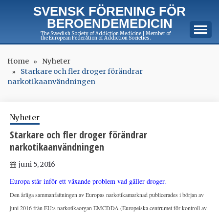
Skip
SVENSK FÖRENING FÖR
to
BEROENDEMEDICIN
content
The Swedish Society of Addiction Medicine | Member of
the European Federation of Addiction Societies.
Home
Nyheter
Starkare och fler droger förändrar
narkotikaanvändningen
Nyheter
Starkare och fler droger förändrar
narkotikaanvändningen
juni 5, 2016
Europa står inför ett växande problem vad gäller droger.
Den årliga sammanfattningen av Europas narkotikamarknad publicerades i början av
juni 2016 från EU:s narkotikaorgan EMCDDA (Europeiska centrumet för kontroll av