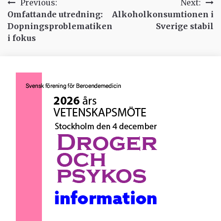
Inläggsnavigering
Previous:
Next:
Omfattande utredning:
Alkoholkonsumtionen i
Dopningsproblematiken
Sverige stabil
i fokus