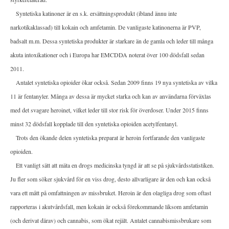
Syntetiska katinoner är en s.k. ersättningsprodukt (ibland ännu inte
narkotikaklassad) till kokain och amfetamin. De vanligaste katinonerna är PVP,
badsalt m.m. Dessa syntetiska produkter är starkare än de gamla och leder till många
akuta intoxikationer och i Europa har EMCDDA noterat över 100 dödsfall sedan
2011.
Antalet syntetiska opioider ökar också. Sedan 2009 finns 19 nya syntetiska av vilka
11 är fentanyler. Många av dessa är mycket starka och kan av användarna förväxlas
med det svagare heroinet, vilket leder till stor risk för överdoser. Under 2015 finns
minst 32 dödsfall kopplade till den syntetiska opioiden acetylfentanyl.
Trots den ökande delen syntetiska preparat är heroin fortfarande den vanligaste
opioiden.
Ett vanligt sätt att mäta en drogs medicinska tyngd är att se på sjukvårdsstatistiken.
Ju fler som söker sjukvård för en viss drog, desto allvarligare är den och kan också
vara ett mått på omfattningen av missbruket. Heroin är den olagliga drog som oftast
rapporteras i akutvårdsfall, men kokain är också förekommande liksom amfetamin
(och derivat därav) och cannabis, som ökat rejält. Antalet cannabismissbrukare som