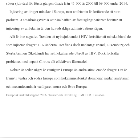
söker sjukvård för första gången ökade från 45 000 år 2006 till 69 000 under 2014.
Injicering av droger minskar i Europa, men amfetamin är fortfarande ett stort
problem. Anmärkningsvärt är att nära hälften av förstagångspatienter berättar att
injicering av amfetamin är den huvudsakliga administrationsvägen.
Allt är inte negativt. Trenden att nyinsjuknandet i HIV fortsätter att minska bland de
som injicerar droger i EU-länderna. Det finns dock undantag: Irland, Luxemburg och
Storbritannien (Skottland) har sett lokaliserade utbrott av HIV. Dock fortsätter
problemet med hepatit C, trots allt effektivare läkemedel.
Kokain är sedan några år vanligare i Europa än andra stimulerande droger. Det är
främst i västra och södra Europa som kokainmissbruket dominerar medan amfetamin
och metamfetamin är vanligare i norra och östra Europa.
Europeisk narkotikarapport 2016: Trender och utveckling. EMCDDA, Lissabon