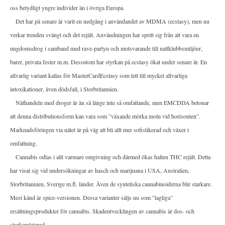
oss betydligt yngre individer än i övriga Europa.
Det har på senare år varit en nedgång i användandet av MDMA (ecstasy), men nu
verkar trenden svängt och det rejält. Användningen har spritt sig från att vara en
ungdomsdrog i samband med rave-partyn och motsvarande till nattklubbsmiljöer,
barer, privata fester m.m. Dessutom har styrkan på ecstasy ökat under senare år. En
allvarlig variant kallas för MasterCardEcstasy som lett till mycket allvarliga
intoxikationer, även dödsfall, i Storbritannien.
Näthandeln med droger är än så länge inte så omfattande, men EMCDDA betonar
att denna distributionsform kan vara som ”växande mörka moln vid horisonten”.
Marknadsföringen via nätet är på väg att bli allt mer sofistikerad och växer i
omfattning.
Cannabis odlas i allt varmare omgivning och därmed ökas halten THC rejält. Detta
har visat sig vid undersökningar av hasch och marijuana i USA, Australien,
Storbritannien, Sverige m.fl. länder. Även de syntetiska cannabinoiderna blir starkare.
Mest känd är spice-versionen. Dessa varianter säljs nu som ”lagliga”
ersättningsprodukter för cannabis. Skadeutvecklingen av cannabis är dos- och
styrkerelaterad.