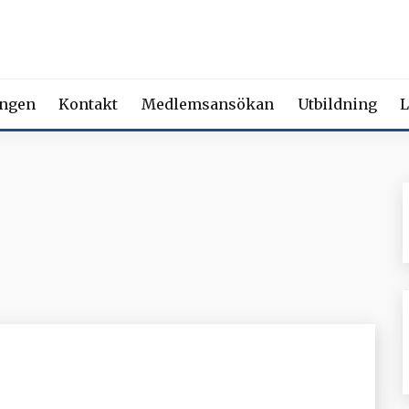
 FÖRENING FÖR BEROENDE
ety of Addiction Medicine | Member of the European Federation of Add
ingen
Kontakt
Medlemsansökan
Utbildning
L