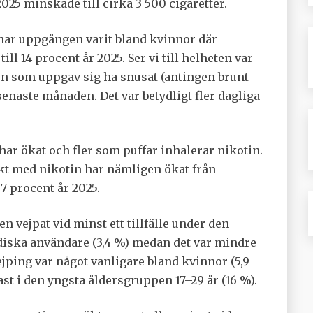
025 minskade till cirka 3 500 cigaretter.
 har uppgången varit bland kvinnor där
ll 14 procent år 2025. Ser vi till helheten var
en som uppgav sig ha snusat (antingen brunt
n senaste månaden. Det var betydligt fler dagliga
ar ökat och fler som puffar inhalerar nikotin.
t med nikotin har nämligen ökat från
7 procent år 2025.
 vejpat vid minst ett tillfälle under den
diska användare (3,4 %) medan det var mindre
ejping var något vanligare bland kvinnor (5,9
st i den yngsta åldersgruppen 17–29 år (16 %).