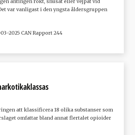
en antingen rökt, snusat eller vejpat vid
 Det var vanligast i den yngsta åldersgruppen
003–2025 CAN Rapport 244
narkotikaklassas
ingen att klassificera 18 olika substanser som
slaget omfattar bland annat flertalet opioider