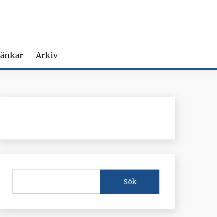
MEDICIN
iction Societies.
änkar
Arkiv
Sök