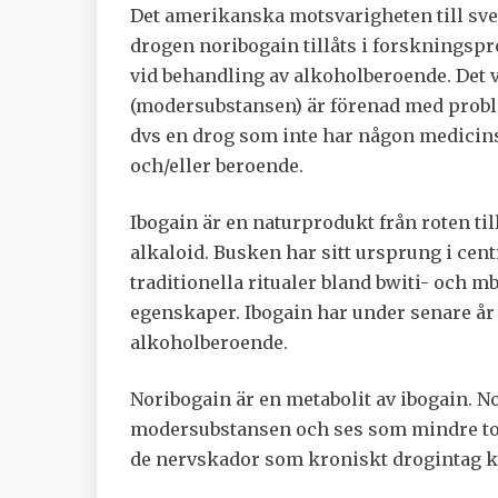
Det amerikanska motsvarigheten till sve
drogen noribogain tillåts i forskningspro
vid behandling av alkoholberoende. Det 
(modersubstansen) är förenad med proble
dvs en drog som inte har någon medicin
och/eller beroende.
Ibogain är en naturprodukt från roten ti
alkaloid. Busken har sitt ursprung i cen
traditionella ritualer bland bwiti- och m
egenskaper. Ibogain har under senare år 
alkoholberoende.
Noribogain är en metabolit av ibogain. 
modersubstansen och ses som mindre tox
de nervskador som kroniskt drogintag kan