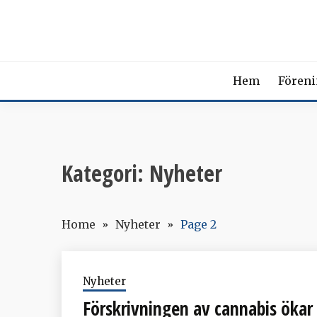
Skip
SVENSK
to
content
The Swedish Soci
Hem
Fören
Kategori:
Nyheter
Home
Nyheter
Page 2
Nyheter
Förskrivningen av cannabis ökar