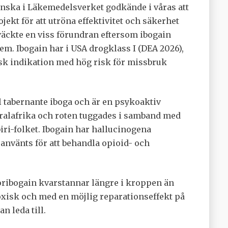
nska i Läkemedelsverket godkände i våras att
jekt för att utröna effektivitet och säkerhet
väckte en viss förundran eftersom ibogain
m. Ibogain har i USA drogklass I (DEA 2026),
sk indikation med hög risk för missbruk
ll tabernante iboga och är en psykoaktiv
tralafrika och roten tuggades i samband med
biri-folket. Ibogain har hallucinogena
använts för att behandla opioid- och
Noribogain kvarstannar längre i kroppen än
isk och med en möjlig reparationseffekt på
 leda till.