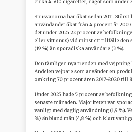
cirka 4 500 cigaretter, något som under 2
Snusvanorna har ökat sedan 2011. Störst
användandet ökat från 4 procent år 2007 ti
det under 2025 22 procent av befolkning
eller vitt snus) vid minst ett tillfälle de
(19 %) än sporadiska användare (3 %).
Den tämligen nya trenden med vejpning h
Andelen vejpare som använder en produk
omkring 70 procent åren 2017–2020 till 8
Under 2025 hade 5 procent av befolkningen
senaste månaden. Majoriteten var spora
vanligt med daglig användning (1,9 %). V
%) än bland män (4,8 %) och klart vanliga