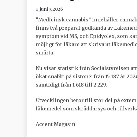
juni 7, 2026
”Medicinsk cannabis” innehåller cannabi
finns två preparat godkända av Läkemedel
symptom vid MS, och Epidyolex, som kan 
möjligt för läkare att skriva ut läkeme
smärta.
Nu visar statistik från Socialstyrelsen a
ökat snabbt på sistone: från 15 187 år 2024
samtidigt från 1 618 till 2 229.
Utvecklingen beror till stor del på extem
läkemedel som skräddarsys och tillverkas
Accent Magasin