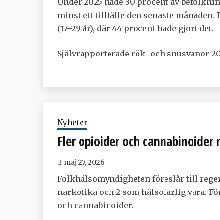
Under 2025 hade 30 procent av befolkning
minst ett tillfälle den senaste månaden.
(17–29 år), där 44 procent hade gjort det.
Självrapporterade rök- och snusvanor 2
Nyheter
Fler opioider och cannabinoider 
maj 27, 2026
Folkhälsomyndigheten föreslår till reger
narkotika och 2 som hälsofarlig vara. För
och cannabinoider.