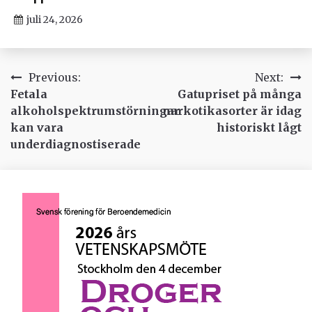
juli 24, 2026
Inläggsnavigering
Previous:
Next:
Fetala
Gatupriset på många
alkoholspektrumstörningar
narkotikasorter är idag
kan vara
historiskt lågt
underdiagnostiserade