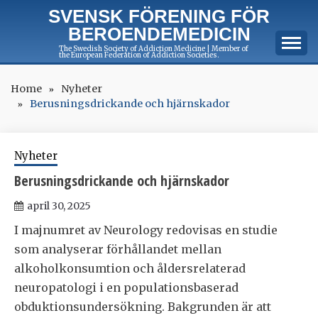
Skip
SVENSK FÖRENING FÖR
to
BEROENDEMEDICIN
content
The Swedish Society of Addiction Medicine | Member of
the European Federation of Addiction Societies.
Home
Nyheter
Berusningsdrickande och hjärnskador
Nyheter
Berusningsdrickande och hjärnskador
april 30, 2025
I majnumret av Neurology redovisas en studie
som analyserar förhållandet mellan
alkoholkonsumtion och åldersrelaterad
neuropatologi i en populationsbaserad
obduktionsundersökning. Bakgrunden är att