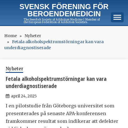
Skip
SVENSK FÖRENING FÖR
to
BEROENDEMEDICIN
content
The Swedish Society of Addiction Medicine | Member of
the European Federation of Addiction Societies.
Home
Nyheter
Fetala alkoholspektrumstörningar kan vara
underdiagnostiserade
Nyheter
Fetala alkoholspektrumstörningar kan vara
underdiagnostiserade
april 24, 2025
I en pilotstudie från Göteborgs universitet som
presenterades på senaste APA-konferensen
framkommer resultat som indikerar att defekter