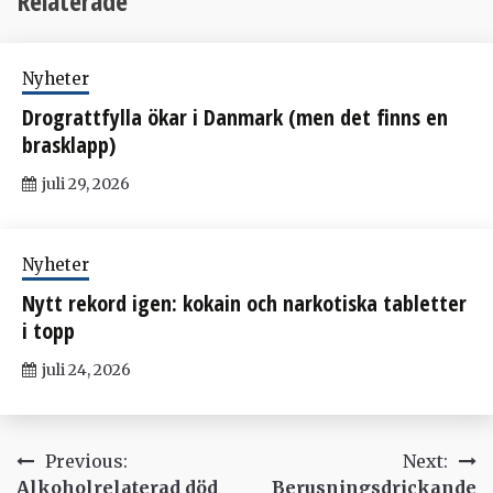
Relaterade
Nyheter
Drograttfylla ökar i Danmark (men det finns en
brasklapp)
juli 29, 2026
Nyheter
Nytt rekord igen: kokain och narkotiska tabletter
i topp
juli 24, 2026
Inläggsnavigering
Previous:
Next:
Alkoholrelaterad död
Berusningsdrickande