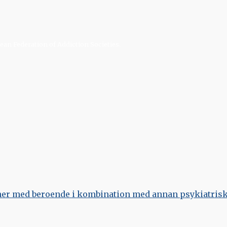
an Federation of Addiction Societies.
oner med beroende i kombination med annan psykiatris