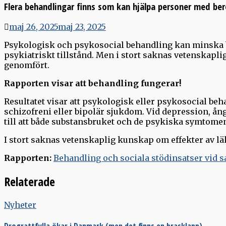
Flera behandlingar finns som kan hjälpa personer med be
maj 26, 2025
maj 23, 2025
Psykologisk och psykosocial behandling kan minska 
psykiatriskt tillstånd. Men i stort saknas vetenskap
genomfört.
Rapporten visar att behandling fungerar!
Resultatet visar att psykologisk eller psykosocial b
schizofreni eller bipolär sjukdom. Vid depression, å
till att både substansbruket och de psykiska symtomen
I stort saknas vetenskaplig kunskap om effekter av 
Rapporten:
Behandling och sociala stödinsatser vid 
Relaterade
Nyheter