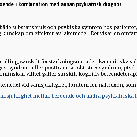
roende i kombination med annan psykiatrisk diagnos
både substansbruk och psykiska symtom hos patienter,
lig kunskap om effekter av läkemedel. Det visar en omf
ehandling, särskilt förstärkningsmetoder, kan minska 
ngestsyndrom eller posttraumatiskt stressyndrom, ptsd,
 minskar, vilket gäller särskilt kognitiv beteendeterap
läkemedel vid samsjuklighet, förutom för naltrexon, s
samsjuklighet mellan beroende och andra psykiatriska t