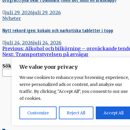
Drograttfylla ökar i Danmark (men det finns en brasklapp)
juli 29, 2026
juli 29, 2026
Nyheter
Nytt rekord igen: kokain och narkotiska tabletter i topp
juli 24, 2026
juli 24, 2026
Inläggsnavigering
Previous:
Alkohol och bilkörning – oroväckande tend
Next:
Transportstyrelsen på avvägar
Sök
We value your privacy
Sök
We use cookies to enhance your browsing experience,
serve personalized ads or content, and analyze our
traffic. By clicking "Accept All", you consent to our use
of cookies.
Customize
Reject All
Accept All