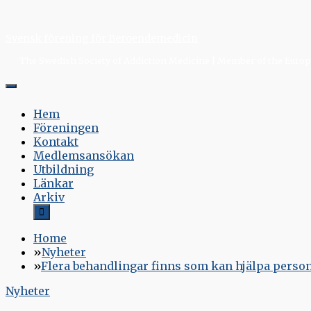
Skip
to
Svensk förening för Beroendemedicin
content
The Swedish Society of Addiction Medicine | Member of the Europe
Hem
Föreningen
Kontakt
Medlemsansökan
Utbildning
Länkar
Arkiv
Home
Nyheter
Flera behandlingar finns som kan hjälpa pers
Nyheter