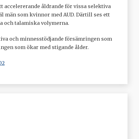
tt accelererande åldrande för vissa selektiva
väl män som kvinnor med AUD. Därtill ses ett
la och talamiska volymerna.
nitiva och minnesstödjande försämringen som
ringen som ökar med stigande ålder.
02