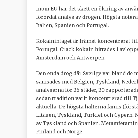
Inom EU har det skett en ökning av anv
förordat analys av drogen. Högsta note
Italien, Spanien och Portugal.
Kokainintaget är främst koncentrerat til
Portugal. Crack kokain hittades i avlopps
Amsterdam och Antwerpen.
Den enda drog där Sverige var bland de 
samsades med Belgien, Tyskland, Nederl
analyserna för 26 städer, 20 rapportera
sedan tradition varit koncentrerad till T
aktuella. De högsta halterna fanns (förstås
Litauen, Tyskland, Turkiet och Cypern. Nu
av Tyskland och Spanien. Metamfetamin f
Finland och Norge.