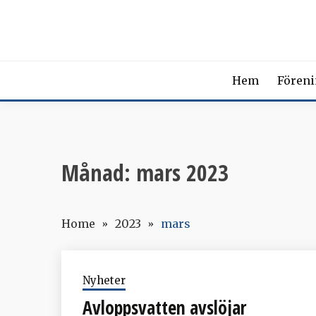
Skip
SVENSK
to
content
The Swedish Soci
Hem
Fören
Månad:
mars 2023
Home
2023
mars
Nyheter
Avloppsvatten avslöjar