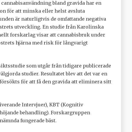
r cannabisanvändning bland gravida har en
n för att minska eller helst avsluta
unden är naturligtvis de omfattande negativa
trets utveckling. En studie från Karolinska
nellt forskarlag visar att cannabisbruk under
strets hjärna med risk för långvarigt
iktsstudie som utgår från tidigare publicerade
älgjorda studier. Resultatet blev att det var en
rsökts för att få den gravida att eliminera sitt
iverande Intervjuer), KBT (Kognitiv
höjande behandling). Forskargruppen
stnämnda fungerade bäst.