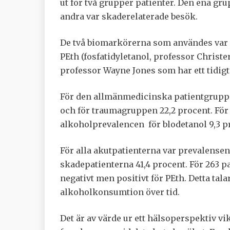
ut för två grupper patienter. Den ena g
andra var skaderelaterade besök.
De två biomarkörerna som användes var d
PEth (fosfatidyletanol, professor Christ
professor Wayne Jones som har ett tidigt
För den allmänmedicinska patientgruppe
och för traumagruppen 22,2 procent. För
alkoholprevalencen för blodetanol 9,3 p
För alla akutpatienterna var prevalensen 
skadepatienterna 41,4 procent. För 263 pa
negativt men positivt för PEth. Detta tala
alkoholkonsumtion över tid.
Det är av värde ur ett hälsoperspektiv v