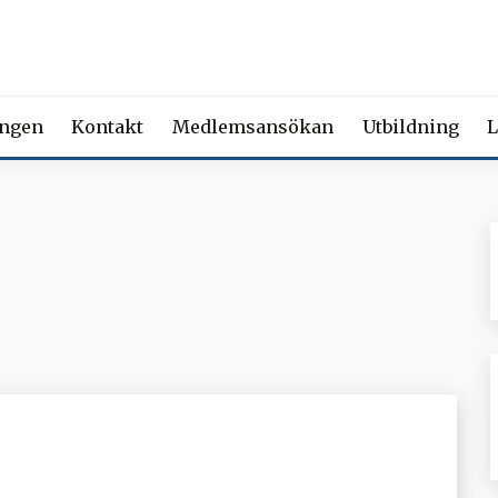
 FÖRENING FÖR BEROENDE
ety of Addiction Medicine | Member of the European Federation of Add
ingen
Kontakt
Medlemsansökan
Utbildning
L