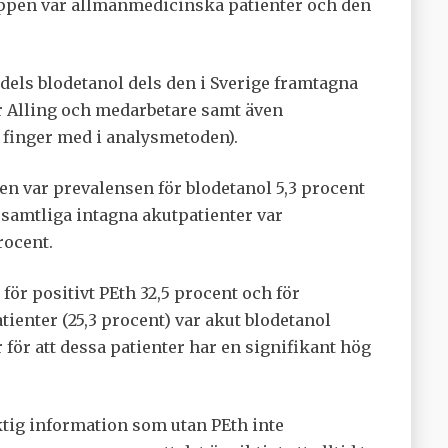
ruppen var allmänmedicinska patienter och den
els blodetanol dels den i Sverige framtagna
er Alling och medarbetare samt även
 finger med i analysmetoden).
n var prevalensen för blodetanol 5,3 procent
 samtliga intagna akutpatienter var
rocent.
för positivt PEth 32,5 procent och för
tienter (25,3 procent) var akut blodetanol
r för att dessa patienter har en signifikant hög
iktig information som utan PEth inte