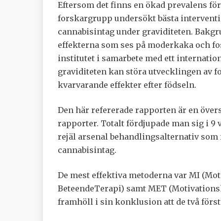
Eftersom det finns en ökad prevalens fö
forskargrupp undersökt bästa interventio
cannabisintag under graviditeten. Bakgr
effekterna som ses på moderkaka och fos
institutet i samarbete med ett internatio
graviditeten kan störa utvecklingen av fo
kvarvarande effekter efter födseln.
Den här refererade rapporten är en övers
rapporter. Totalt fördjupade man sig i 9 v
rejäl arsenal behandlingsalternativ som fö
cannabisintag.
De mest effektiva metoderna var MI (Mot
BeteendeTerapi) samt MET (Motivations
framhöll i sin konklusion att de två för