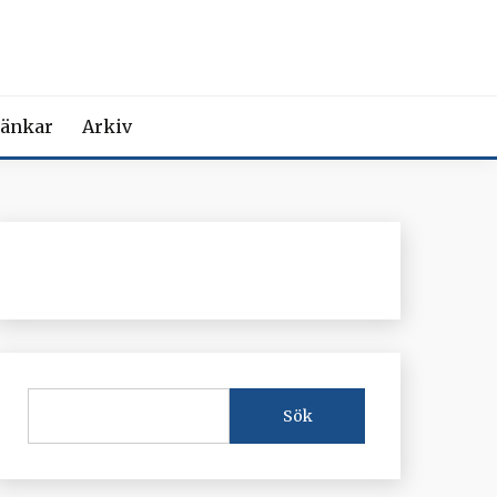
MEDICIN
iction Societies.
änkar
Arkiv
Sök