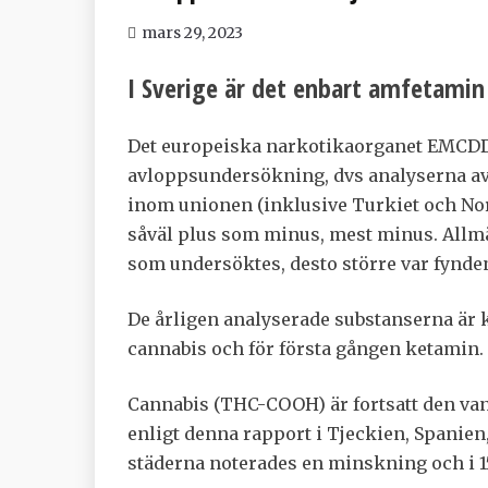
mars 29, 2023
I Sverige är det enbart amfetamin
Det europeiska narkotikaorganet EMCDDA
avloppsundersökning, dvs analyserna av 
inom unionen (inklusive Turkiet och Norg
såväl plus som minus, mest minus. Allmä
som undersöktes, desto större var fynden
De årligen analyserade substanserna ä
cannabis och för första gången ketamin.
Cannabis (THC-COOH) är fortsatt den va
enligt denna rapport i Tjeckien, Spanien,
städerna noterades en minskning och i 1