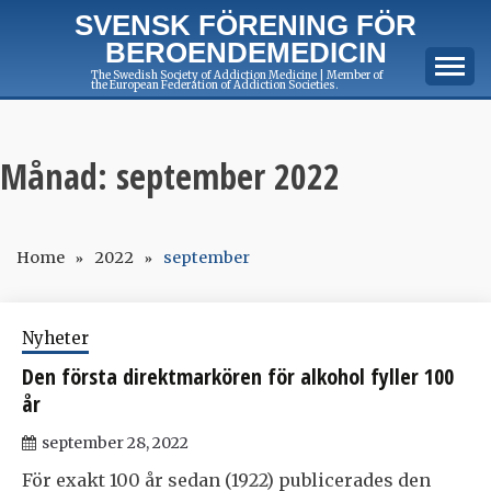
Skip
SVENSK FÖRENING FÖR
to
BEROENDEMEDICIN
content
The Swedish Society of Addiction Medicine | Member of
the European Federation of Addiction Societies.
Månad:
september 2022
Home
2022
september
Nyheter
Den första direktmarkören för alkohol fyller 100
år
september 28, 2022
För exakt 100 år sedan (1922) publicerades den