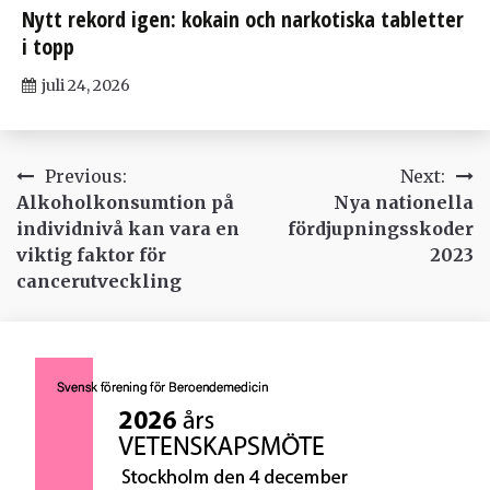
Nytt rekord igen: kokain och narkotiska tabletter
i topp
juli 24, 2026
Inläggsnavigering
Previous:
Next:
Alkoholkonsumtion på
Nya nationella
individnivå kan vara en
fördjupningsskoder
viktig faktor för
2023
cancerutveckling