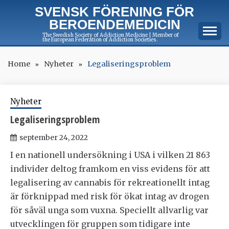
Skip
SVENSK FÖRENING FÖR
to
BEROENDEMEDICIN
content
The Swedish Society of Addiction Medicine | Member of
the European Federation of Addiction Societies.
Home
Nyheter
Legaliseringsproblem
Nyheter
Legaliseringsproblem
september 24, 2022
I en nationell undersökning i USA i vilken 21 863
individer deltog framkom en viss evidens för att
legalisering av cannabis för rekreationellt intag
är förknippad med risk för ökat intag av drogen
för såväl unga som vuxna. Speciellt allvarlig var
utvecklingen för gruppen som tidigare inte