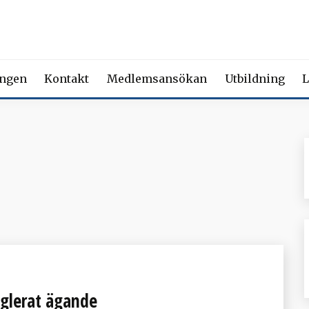
 FÖRENING FÖR BEROENDE
ety of Addiction Medicine | Member of the European Federation of Add
ingen
Kontakt
Medlemsansökan
Utbildning
L
eglerat ägande