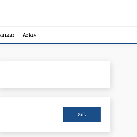
MEDICIN
iction Societies.
änkar
Arkiv
Sök