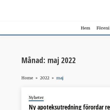
Skip
SVENSK
to
content
The Swedish Soci
Hem
Fören
Månad:
maj 2022
Home
2022
maj
Nyheter
Ny apoteksutredning förordar r