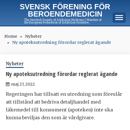
Skip
SVENSK FÖRENING FÖR
to
BEROENDEMEDICIN
content
The Swedish Society of Addiction Medicine | Member of
the European Federation of Addiction Societies.
Home
Nyheter
Ny apoteksutredning förordar reglerat ägande
Nyheter
Ny apoteksutredning förordar reglerat ägande
maj 27, 2022
Regeringen har tillsatt en utredning som föreslår
att tillstånd att bedriva detaljhandel med
läkemedel till konsument (apoteken) inte ska
kunna beviljas den som är vårdgivare.