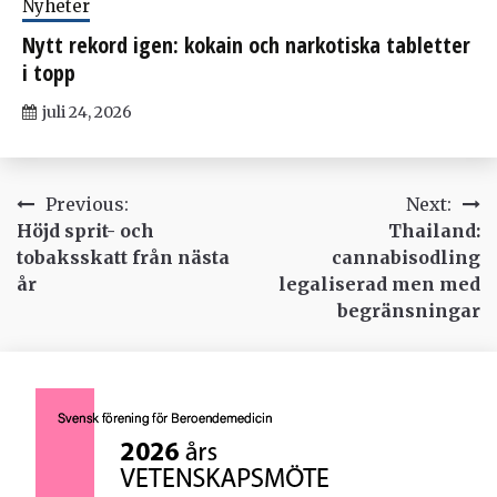
Nyheter
Nytt rekord igen: kokain och narkotiska tabletter
i topp
juli 24, 2026
Inläggsnavigering
Previous:
Next:
Höjd sprit- och
Thailand:
tobaksskatt från nästa
cannabisodling
år
legaliserad men med
begränsningar