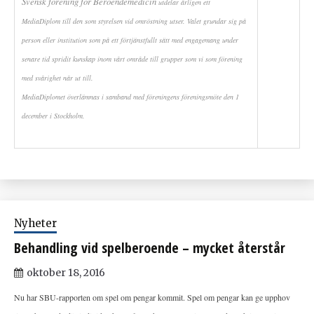
Svensk förening för Beroendemedicin
utdelar årligen ett
MediaDiplom till den som styrelsen vid omröstning utser. Valet grundar sig på
person eller institution som på ett förtjänstfullt sätt med engagemang under
senare tid spridit kunskap inom vårt område till grupper som vi som förening
med svårighet når ut till.
MediaDiplomet överlämnas i samband med föreningens föreningsmöte den 1
december i Stockholm.
Nyheter
Behandling vid spelberoende – mycket återstår
oktober 18, 2016
Nu har SBU-rapporten om spel om pengar kommit. Spel om pengar kan ge upphov