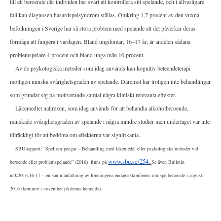
till ett beroende där individen har svårt att kontrollera sitt spelande, och i allvarligare
fall kan diagnosen hasardspelsyndrom ställas. Omkring 1,7 procent av den vuxna
befolkningen i Sverige har så stora problem med spelande att det påverkar deras
förmåga att fungera i vardagen. Bland ungdomar, 16–17 år, är andelen sådana
problemspelare 4 procent och bland unga män 10 procent.
Av de psykologiska metoder som idag används kan kognitiv beteendeterapi
möjligen minska svårighetsgraden av spelande. Däremot har troligen inte behandlingar
som grundar sig på motiverande samtal några kliniskt relevanta effekter.
Läkemedlet naltrexon, som idag används för att behandla alkoholberoende,
minskade svårighetsgraden av spelande i några mindre studier men underlaget var inte
tillräckligt för att bedöma om effekterna var signifikanta.
SBU-rapport: ”Spel om pengar – Behandling med läkemedel eller psykologiska metoder vid
www.sbu.se/254
.
beroende eller problemspelande” (2016) finns på
Se även Bulletin
nr3/2016;16-17 – en sammanfattning av föreningens endagarskonferens om spelberoende i augusti
2016 (kommer i november på denna hemsida).