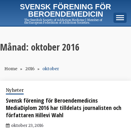
Skip
SVENSK FÖRENING FÖR
to
BEROENDEMEDICIN
content
The Swedish Society of Addiction Medicine | Member of
the European Federation of Addiction Societies.
Månad:
oktober 2016
Home
2016
oktober
Nyheter
Svensk förening för Beroendemedicins
MediaDiplom 2016 har tilldelats journalisten och
författaren Hillevi Wahl
oktober 23, 2016