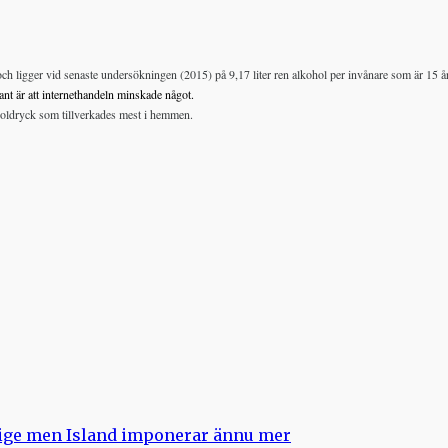
 ligger vid senaste undersökningen (2015) på 9,17 liter ren alkohol per invånare som är 15 år o
nt är att internethandeln minskade något.
holdryck som tillverkades mest i hemmen.
rige men Island imponerar ännu mer