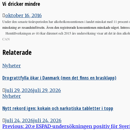
Vi dricker mindre
oktober 16, 2016
Under den senaste tioårsperioden har alkoholkonsumtionen i landet minskat med 11 procent och
minskning av resandeinförseln. Även den registrerade konsumtionen minskade något. Intressa
Hemtillverkningen av öl ökar däremot och 2015 års undersökning visar att det är den alko
CAN
Relaterade
Nyheter
Drograttfylla ökar i Danmark (men det finns en brasklapp)
juli 29, 2026
juli 29, 2026
Nyheter
Nytt rekord igen: kokain och narkotiska tabletter i topp
juli 24, 2026
juli 24, 2026
Inläggsnavigering
Previous:
20:e ESPAD-undersökningen positiv för Sve