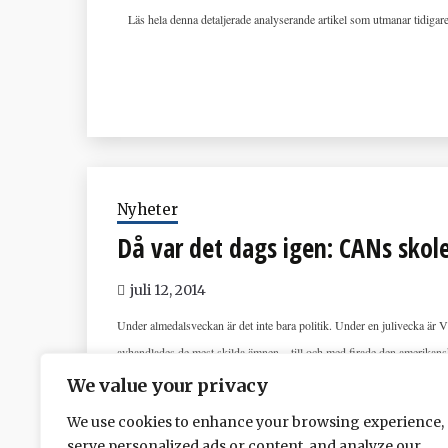
Läs hela denna detaljerade analyserande artikel som utmanar tidigare
Nyheter
Då var det dags igen: CANs skol
juli 12, 2014
Under almedalsveckan är det inte bara politik. Under en julivecka ä
avhandlades de mest skilda ämnen – till och med firade den amerika
något år CAN presenterat årets skolundersökning.
We value your privacy
Årets undersökning (gällande 2013) visar glädjande nog på fortsatt 
We use cookies to enhance your browsing experience,
årskurs 9 fler än pojkar som druckit alkohol, så även 2013: 44 % po
serve personalized ads or content, and analyze our