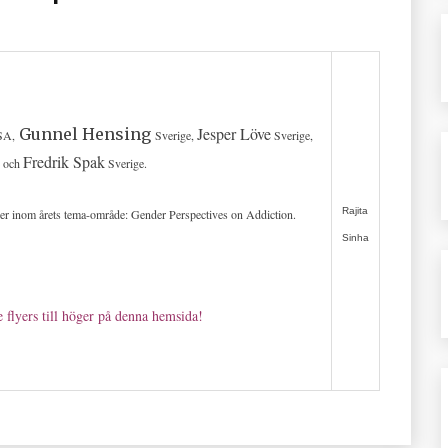
Jesper Löve
Gunnel Hensing
SA,
Sverige,
Sverige,
Fredrik Spak
e och
Sverige.
Rajita
iker inom årets tema-område: Gender Perspectives on Addiction.
Sinha
e flyers till höger på denna hemsida!