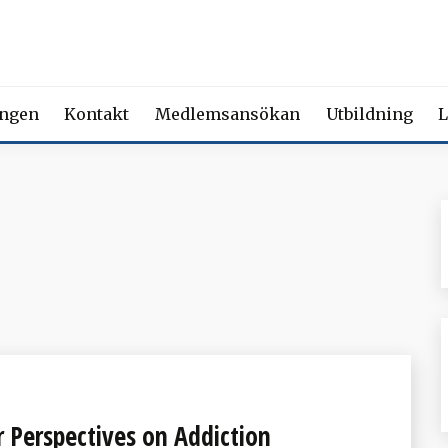
 FÖRENING FÖR BEROENDE
ety of Addiction Medicine | Member of the European Federation of Add
ingen
Kontakt
Medlemsansökan
Utbildning
L
 Perspectives on Addiction