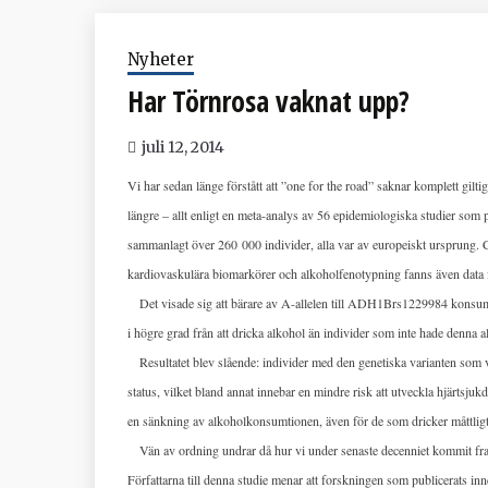
Nyheter
Har Törnrosa vaknat upp?
juli 12, 2014
Vi har sedan länge förstått att ”one for the road” saknar komplett giltig
längre – allt enligt en meta-analys av 56 epidemiologiska studier som p
sammanlagt över 260 000 individer, alla var av europeiskt ursprung.
kardiovaskulära biomarkörer och alkoholfenotypning fanns även da
Det visade sig att bärare av A-allelen till ADH1Brs1229984 konsume
i högre grad från att dricka alkohol än individer som inte hade denna al
Resultatet blev slående: individer med den genetiska varianten som va
status, vilket bland annat innebar en mindre risk att utveckla hjärtsj
en sänkning av alkoholkonsumtionen, även för de som dricker måttligt,
Vän av ordning undrar då hur vi under senaste decenniet kommit fram t
Författarna till denna studie menar att forskningen som publicerats inn