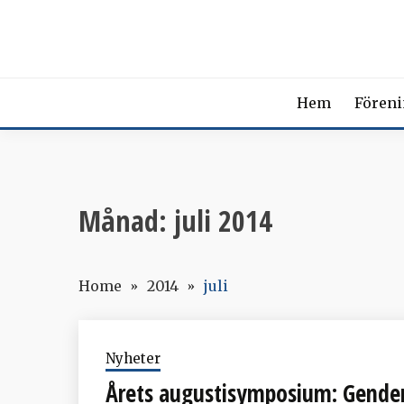
Skip
SVENSK
to
content
The Swedish Soci
Hem
Fören
Månad:
juli 2014
Home
2014
juli
Nyheter
Årets augustisymposium: Gender