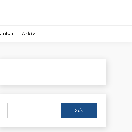
MEDICIN
iction Societies.
änkar
Arkiv
Sök