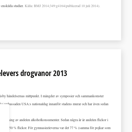
 enskilda studier.
Källa: BMJ 2014;349:g4164(publicerad 10 juli 2014).
elevers drogvanor 2013
r Visby händelsernas mittpunkt. I mängder av symposier och sammankomster
nska ambassaden USA:s nationaldag innanför stadens murar och har även sedan
minskning av andelen alkoholkonsumenter. Sedan några år är andelen flickor i
jkar och 50 % flickor. För gymnasieeleverna var det 77 % (samma för pojkar som