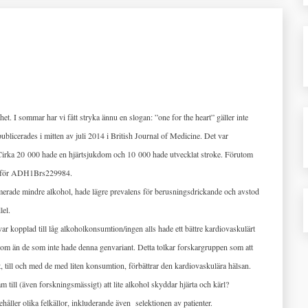
het. I sommar har vi fått stryka ännu en slogan: ”one for the heart” gäller inte
ublicerades i mitten av juli 2014 i British Journal of Medicine. Det var
 Cirka 20 000 hade en hjärtsjukdom och 10 000 hade utvecklat stroke. Förutom
ta för ADH1Brs229984.
rade mindre alkohol, hade lägre prevalens för berusningsdrickande och avstod
lel.
r kopplad till låg alkoholkonsumtion/ingen alls hade ett bättre kardiovaskulärt
ukdom än de som inte hade denna genvariant. Detta tolkar forskargruppen som att
 till och med de med liten konsumtion, förbättrar den kardiovaskulära hälsan.
ill (även forskningsmässigt) att lite alkohol skyddar hjärta och kärl?
ehåller olika felkällor, inkluderande även
selektionen av patienter.