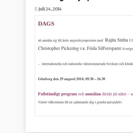
juli 24, 2014
DAGS
Rajita Sinha
att anmäla sig till årets augustisymposium med
U
Christopher Pickering
Frida Silfversparre
UK,
Sverig
– internationella och nationella välrenommerade forskare och klin
Göteborg den 29 augusti 2014; 09.30 – 16.30
Fullständigt program
anmälan
och
direkt på nätet – s
Varmt välkommen till en spännande dag i gender-perspektiv.