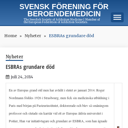
Skip
SVENSK FÖRENING FÖR
to
BEROENDEMEDICIN
content
The Swedish Society of Addiction Medicine | Member of
the European Federation of Addiction Societies.
Home
Nyheter
ESBRAs grundare död
Nyheter
ESBRAs grundare död
juli 24, 2014
En av Europas grand old men har avlidit i slutet av januari 2014. Roger
Nordmann föddes 1926 i Strasbourg, men fick sin medicinska utbildning i
Paris med början på Pasteurinstitutet, doktorerade och blev så småningom
professor och slutade sin karriär vid ett av Europas äldsta universitet i
Poitier, Han var initiativtagare och grundare av ESBRA, som han ägnade