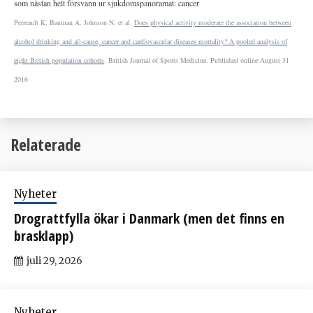
som nästan helt försvann ur sjukdomspanoramat: cancer
Perreault K, Bauman A, Johnson N, et al.
Does physical activity moderate the association between
alcohol drinking and all-cause, cancer and cardiovascular diseases mortality? A pooled analysis of
eight British population cohorts
. British Journal of Sports Medicine. Published online August 31
2016
Relaterade
Nyheter
Drograttfylla ökar i Danmark (men det finns en
brasklapp)
juli 29, 2026
Nyheter