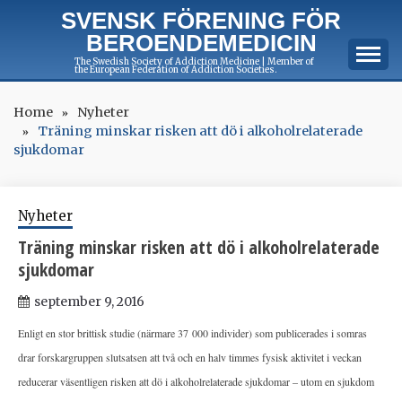
Skip
SVENSK FÖRENING FÖR
to
BEROENDEMEDICIN
content
The Swedish Society of Addiction Medicine | Member of
the European Federation of Addiction Societies.
Home
Nyheter
Träning minskar risken att dö i alkoholrelaterade
sjukdomar
Nyheter
Träning minskar risken att dö i alkoholrelaterade
sjukdomar
september 9, 2016
Enligt en stor brittisk studie (närmare 37 000 individer) som publicerades i somras
drar forskargruppen slutsatsen att två och en halv timmes fysisk aktivitet i veckan
reducerar väsentligen risken att dö i alkoholrelaterade sjukdomar – utom en sjukdom