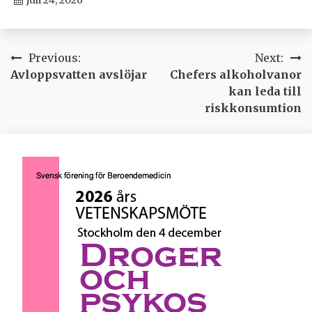
Inläggsnavigering
Previous:
Next:
Avloppsvatten avslöjar
Chefers alkoholvanor
kan leda till
riskkonsumtion