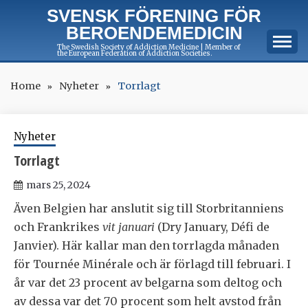
Skip
SVENSK FÖRENING FÖR
to
BEROENDEMEDICIN
content
The Swedish Society of Addiction Medicine | Member of
the European Federation of Addiction Societies.
Home
Nyheter
Torrlagt
Nyheter
Torrlagt
mars 25, 2024
Även Belgien har anslutit sig till Storbritanniens
och Frankrikes
vit januari
(Dry January, Défi de
Janvier). Här kallar man den torrlagda månaden
för Tournée Minérale och är förlagd till februari. I
år var det 23 procent av belgarna som deltog och
av dessa var det 70 procent som helt avstod från