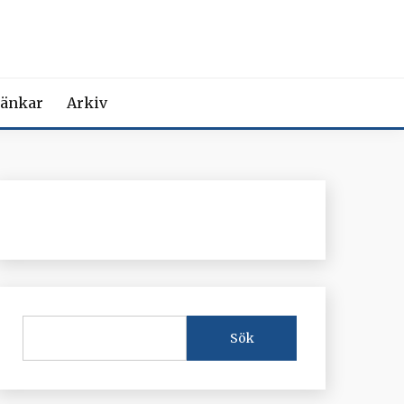
MEDICIN
iction Societies.
änkar
Arkiv
Sök