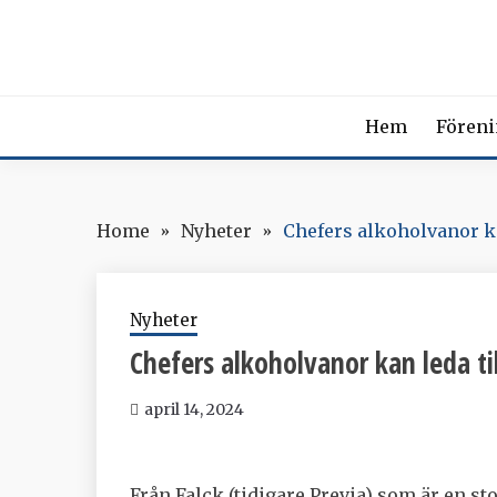
Skip
SVENSK
to
content
The Swedish Soci
Hem
Fören
Home
Nyheter
Chefers alkoholvanor k
Nyheter
Chefers alkoholvanor kan leda ti
april 14, 2024
Från Falck (tidigare Previa) som är en st