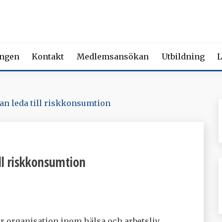
 FÖRENING FÖR BEROENDE
ety of Addiction Medicine | Member of the European Federation of Add
ingen
Kontakt
Medlemsansökan
Utbildning
L
an leda till riskkonsumtion
ll riskkonsumtion
or organisation inom hälsa och arbetsliv