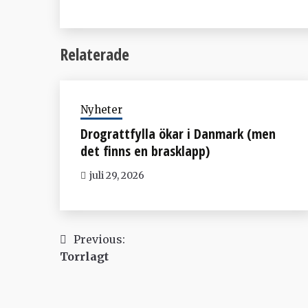
Relaterade
Nyheter
Drograttfylla ökar i Danmark (men
det finns en brasklapp)
juli 29, 2026
Inläggsnavigering
Previous:
Torrlagt