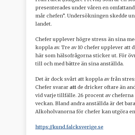
presenterades under våren en omfattan
mår chefen”. Undersökningen skedde unde
landet.
Chefer upplever högre stress än sina meda
koppla av. Tre av 10 chefer upplever att 
här som hälsofrågorna sticker ut. För övr
till och med bättre än sina anställda.
Det är dock svårt att koppla av från str
Chefer svarar
att
de dricker oftare än an
vid varje tillfälle. 26 procent av cheferna 
veckan. Bland andra anställda är det bara
Alkoholvanorna för chefer kan utgöra e
https://kund.falcksverige.se