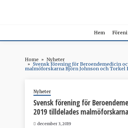
Skip
SVENSK
to
content
The Swedish Soci
Hem
Fören
Home
Nyheter
Svensk förening för Beroendemedicin och
malmöforskarna Björn Johnson och Torkel 
Nyheter
Svensk förening för Beroendemed
2019 tilldelades malmöforskarna
december 3, 2019