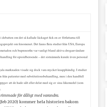
batten om det så kallade läckaget fick en av författarna till
ningsprojekt om fenomenet. Det fanns flera studier från USA, Europa
av metadon och buprenorfin var vanligt bland aktiva droganvändare
handling för opioidberoende – det sistnämnda kunde även personal
gala marknaden visade sig dock vara mycket knapphändig. I studier
len från patienter med substitutionsbehandling, men i den handfull
 uppgav att de hade sålt eller delat med sig av sina läkemedel (som
.
 rimmade för dåligt med varandra.
feb 2020) kommer hela historien bakom