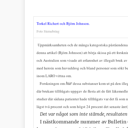
Torkel Richert och Björn Johnson.
Foto Sternebring
Uppmärksamheten och de många kategoriska påståendena i de
denna artikel (Björn Johnson) att börja skissa på ett forsk
och Australien som visade att erfarenhet av illegalt bruk 
med heroin som huvuddrog och bland personer som sökt be
inom LARO vittna om.
Forskningen om
hur
dessa substanser kom ut på den ille
där brukare tillfrågats uppgav de flesta att de fått läkemed
studier där sådana patienter hade tillfrågats var det få som
lägst två procent och som högst 24 procent det senaste året)
Det var något som inte stämde, resultaten
I nästkommande nummer av Bulletin (