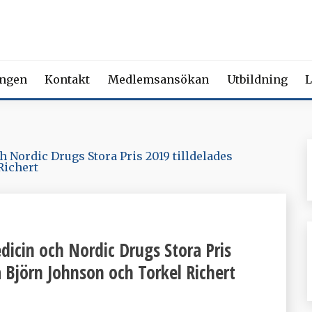
 FÖRENING FÖR BEROENDE
ety of Addiction Medicine | Member of the European Federation of Add
ingen
Kontakt
Medlemsansökan
Utbildning
L
 Nordic Drugs Stora Pris 2019 tilldelades
Richert
icin och Nordic Drugs Stora Pris
 Björn Johnson och Torkel Richert