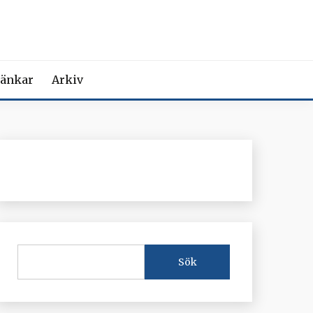
MEDICIN
iction Societies.
änkar
Arkiv
Sök