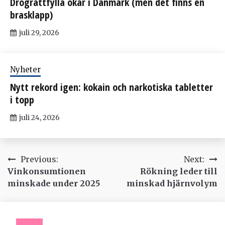
Drograttfylla ökar i Danmark (men det finns en
brasklapp)
juli 29, 2026
Nyheter
Nytt rekord igen: kokain och narkotiska tabletter
i topp
juli 24, 2026
Inläggsnavigering
Previous:
Next:
Vinkonsumtionen
Rökning leder till
minskade under 2025
minskad hjärnvolym