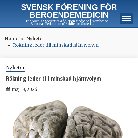
Skip
SVENSK FÖRENING FÖR
to
BEROENDEMEDICIN
content
The Swedish Society of Addiction Medicine | Member of
the European Federation of Addiction Societies.
Home
Nyheter
Rökning leder till minskad hjärnvolym
Nyheter
Rökning leder till minskad hjärnvolym
maj 19, 2026