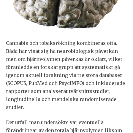
Cannabis och tobaksrökning kombineras ofta.
Båda har visat sig ha neurobiologisk påverkan
men om hjärnvolymen påverkas är oklart, vilket
föranledde en forskargrupp att systematiskt gå
igenom aktuell forskning via tre stora databaser
(SCOPUS, PubMed och PsycIMFO) och inkluderade
rapporter som analyserat tvärsnittsstudier,
longitudinella och mendelska randomiserade
studier.
Det utfall man undersökte var eventuella
förändringar av den totala hjärnvolymen liksom