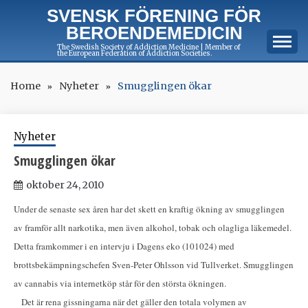
Skip
SVENSK FÖRENING FÖR
to
BEROENDEMEDICIN
content
The Swedish Society of Addiction Medicine | Member of
the European Federation of Addiction Societies.
Home
Nyheter
Smugglingen ökar
Nyheter
Smugglingen ökar
oktober 24, 2010
Under de senaste sex åren har det skett en kraftig ökning av smugglingen
av framför allt narkotika, men även alkohol, tobak och olagliga läkemedel.
Detta framkommer i en intervju i Dagens eko (101024) med
brottsbekämpningschefen Sven-Peter Ohlsson vid Tullverket. Smugglingen
av cannabis via internetköp står för den största ökningen.
Det är rena gissningarna när det gäller den totala volymen av