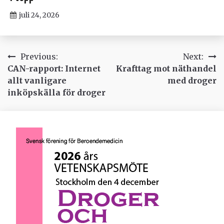
juli 24, 2026
Inläggsnavigering
Previous:
Next:
CAN-rapport: Internet
Krafttag mot näthandel
allt vanligare
med droger
inköpskälla för droger