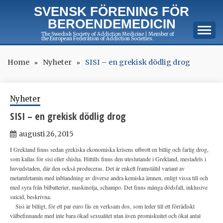
Skip
SVENSK FÖRENING FÖR
to
BEROENDEMEDICIN
content
The Swedish Society of Addiction Medicine | Member of
the European Federation of Addiction Societies.
Home
Nyheter
SISI – en grekisk dödlig drog
Nyheter
SISI – en grekisk dödlig drog
augusti 26, 2015
I Grekland finns sedan grekiska ekonomiska krisens utbrott en billig och farlig drog,
som kallas för sisi eller shisha. Hittills finns den uteslutande i Grekland, mestadels i
huvudstaden, där den också produceras. Det är enkelt framställd variant av
metamfetamin med inblandning av diverse andra kemiska ämnen, enligt vissa till och
med syra från bilbatterier, maskinolja, schampo. Det finns många dödsfall, inklusive
suicid, beskrivna.
Sisi är billigt, för ett par euro fås en verksam dos, som leder till ett förrädiskt
välbefinnande med inte bara ökad sexualitet utan även promiskuitet och ökat antal