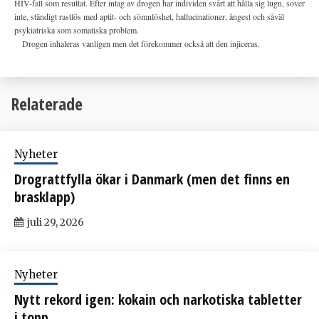
HIV-fall som resultat. Efter intag av drogen har individen svårt att hålla sig lugn, sover
inte, ständigt rastlös med aptit- och sömnlöshet, hallucinationer, ångest och såväl
psykiatriska som somatiska problem.
Drogen inhaleras vanligen men det förekommer också att den injiceras.
Relaterade
Nyheter
Drograttfylla ökar i Danmark (men det finns en
brasklapp)
juli 29, 2026
Nyheter
Nytt rekord igen: kokain och narkotiska tabletter
i topp