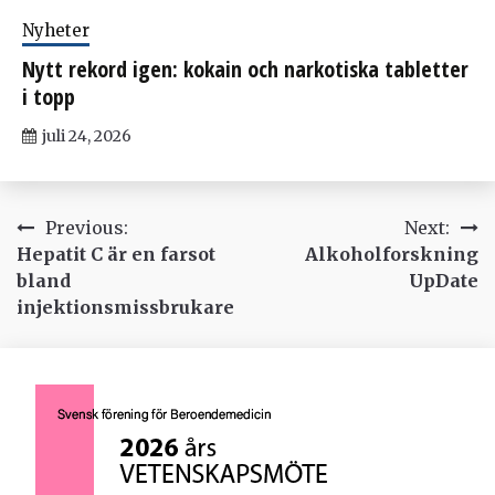
Nyheter
Nytt rekord igen: kokain och narkotiska tabletter
i topp
juli 24, 2026
Inläggsnavigering
Previous:
Next:
Hepatit C är en farsot
Alkoholforskning
bland
UpDate
injektionsmissbrukare