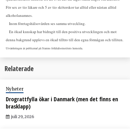
För sex av tio läkare och 5 av tio sköterskor tar alltid eller nästan alltid
alkoholanamnes.
Inom företagshälsovården ses samma utveckling.
En ökad kunskap har bidragit till den positiva utvecklingen och mot
denna bakgrund upplevs en ökad tilltro till den egna förmågan och tilliten.
Utvärderingen är publicerad på Statens folkhälsoinstituts hemsida.
Relaterade
Nyheter
Drograttfylla ökar i Danmark (men det finns en
brasklapp)
juli 29, 2026