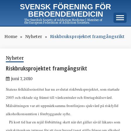
Skip
SVENSK FÖRENING FÖR
to
BEROENDEMEDICIN
content
The Swedish Society of Addiction Medicine | Member of
the European Federation of Addiction Societies.
Home
Nyheter
Riskbruksprojektet framgångsrikt
Nyheter
Riskbruksprojektet framgångsrikt
juni 7, 2010
Statens folkhälsoinstitut har nu avslutat riskbruksprojektet, som startade
2005 och riktade sig främst till vårdcentraler och företagshälsovård.
Målsättningen var att uppmärksamma frontlinjens sjukvård på riskfylld
alkoholkonsumtion i förebyggande syfte.
På kort tid har en rejäl förbättring skett när det gäller såväl läkares som
sjuksköterskors intresse för att över huvud taget ställa frågor om alkohol.