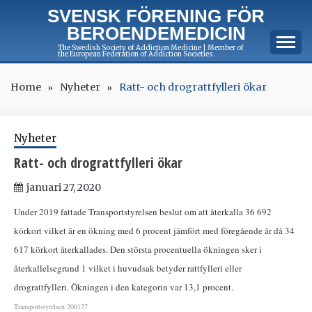
Skip
SVENSK FÖRENING FÖR
to
BEROENDEMEDICIN
content
The Swedish Society of Addiction Medicine | Member of
the European Federation of Addiction Societies.
Home
Nyheter
Ratt- och drograttfylleri ökar
Nyheter
Ratt- och drograttfylleri ökar
januari 27, 2020
Under 2019 fattade Transportstyrelsen beslut om att återkalla 36 692
körkort vilket är en ökning med 6 procent jämfört med föregående år då 34
617 körkort återkallades. Den största procentuella ökningen sker i
återkallelsegrund 1 vilket i huvudsak betyder rattfylleri eller
drograttfylleri. Ökningen i den kategorin var 13,1 procent.
Transportstyrelsen 200127