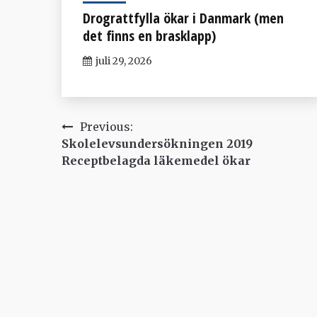
Drograttfylla ökar i Danmark (men
det finns en brasklapp)
juli 29, 2026
Inläggsnavigering
Previous:
Skolelevsundersökningen 2019
Receptbelagda läkemedel ökar