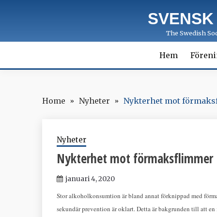
Skip
SVENSK
to
content
The Swedish Soci
Hem
Fören
Home
Nyheter
Nykterhet mot förmaks
Nyheter
Nykterhet mot förmaksflimmer
januari 4, 2020
Stor alkoholkonsumtion är bland annat förknippad med förma
sekundär prevention är oklart. Detta är bakgrunden till att 