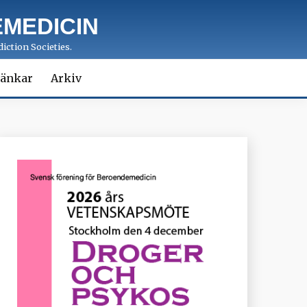
MEDICIN
iction Societies.
änkar
Arkiv