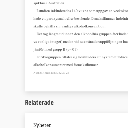
sjukhus i Australien.
I studien inkluderades 140 vuxna som uppgav en veckokonsu
hade ett paroxysmalt eller bestående förmaksflimmer. Indelnin
skulle behålla sin vanliga alkoholkonsumtion.
Det tog längre tid innan den alkoholfria gruppen åter hade 
vs vanliga intaget) medan vid sexmånadersuppföljningen hade
jämfört med grupp B (p=.01).
Forskargruppen tillåter sig konkludera att nykterhet reducer
alkoholkonsumenter med förmaksflimmer.
N Engl J Med 2020;382:20-28
Relaterade
Nyheter