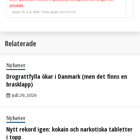
.
prostata
Hydes TJ, et al. BMC Public Health 2019;19:316
Relaterade
Nyheter
Drograttfylla ökar i Danmark (men det finns en
brasklapp)
juli 29, 2026
Nyheter
Nytt rekord igen: kokain och narkotiska tabletter
i topp