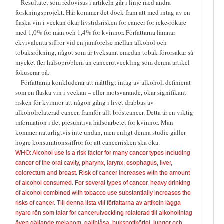
Resultatet som redovisas i artikeln går i linje med andra
forskningsprojekt. Här kommer det dock fram att med intag av en
flaska vin i veckan ökar livstidsrisken för cancer för icke-rökare
med 1,0% för män och 1,4% för kvinnor. Författarna lämnar
ekvivalenta siffror vid en jämförelse mellan alkohol och
tobaksrökning, något som är tveksamt emedan tobak förorsakar så
mycket fler hälsoproblem än cancerutveckling som denna artikel
fokuserar på.
Författarna konkluderar att måttligt intag av alkohol, definierat
som en flaska vin i veckan – eller motsvarande, ökar signifikant
risken för kvinnor att någon gång i livet drabbas av
alkoholrelaterad cancer, framför allt bröstcancer. Detta är en viktig
information i det presumtiva hälsoarbetet för kvinnor. Män
kommer naturligtvis inte undan, men enligt denna studie gäller
högre konsumtionssiffror för att cancerrisken ska öka.
WHO: Alcohol use is a risk factor for many cancer types including
cancer of the oral cavity, pharynx, larynx, esophagus, liver,
colorectum and breast. Risk of cancer increases with the amount
of alcohol consumed. For several types of cancer, heavy drinking
of alcohol combined with tobacco use substantially increases the
risks of cancer.
Till denna lista vill författarna av artikeln lägga
nyare rön som talar för cancerutveckling relaterad till alkoholintag
även gällande melanom, gallblåsa, bukspottkörtel, lungor och