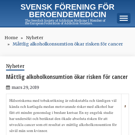
Skip
SVENSK FÖRENING FÖR
to
BEROENDEMEDICIN
content
The Swedish Society of Addiction Medicine | Member of
the European Federation of Addiction Societies.
Home
Nyheter
Måttlig alkoholkonsumtion ökar risken för cancer
Nyheter
Måttlig alkoholkonsumtion ökar risken för cancer
mars 29, 2019
Hälsoriskerna med tobaksrökning är odiskutabla och tämligen väl
kända och kartlagda medan motsvarande risker med alkohol har
fått ett mindre genomslag i bredare kretsar. En ny engelsk studie
har undersökt och beräknat den ökade absoluta risken för att
utveckla cancer som ett resultat av måttlig alkoholkonsumtion för
såväl män som kvinnor.