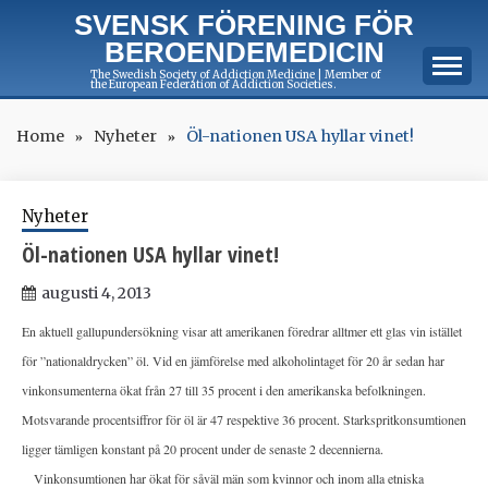
Skip
SVENSK FÖRENING FÖR
to
BEROENDEMEDICIN
content
The Swedish Society of Addiction Medicine | Member of
the European Federation of Addiction Societies.
Home
Nyheter
Öl-nationen USA hyllar vinet!
Nyheter
Öl-nationen USA hyllar vinet!
augusti 4, 2013
En aktuell gallupundersökning visar att amerikanen föredrar alltmer ett glas vin istället
för ”nationaldrycken” öl. Vid en jämförelse med alkoholintaget för 20 år sedan har
vinkonsumenterna ökat från 27 till 35 procent i den amerikanska befolkningen.
Motsvarande procentsiffror för öl är 47 respektive 36 procent. Starkspritkonsumtionen
ligger tämligen konstant på 20 procent under de senaste 2 decennierna.
Vinkonsumtionen har ökat för såväl män som kvinnor och inom alla etniska