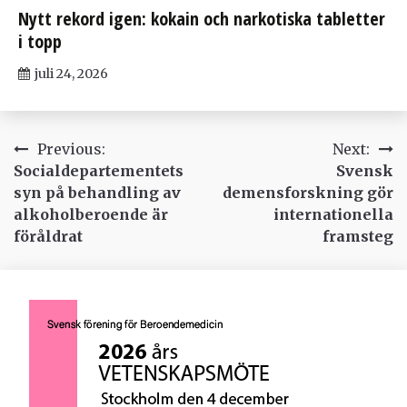
Nytt rekord igen: kokain och narkotiska tabletter
i topp
juli 24, 2026
Inläggsnavigering
Previous:
Next:
Socialdepartementets
Svensk
syn på behandling av
demensforskning gör
alkoholberoende är
internationella
föråldrat
framsteg